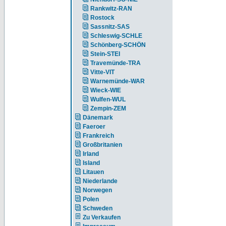
Rankwitz-RAN
Rostock
Sassnitz-SAS
Schleswig-SCHLE
Schönberg-SCHÖN
Stein-STEI
Travemünde-TRA
Vitte-VIT
Warnemünde-WAR
Wieck-WIE
Wulfen-WUL
Zempin-ZEM
Dänemark
Faeroer
Frankreich
Großbritanien
Irland
Island
Litauen
Niederlande
Norwegen
Polen
Schweden
Zu Verkaufen