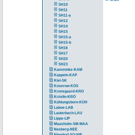
SH10
SH11
SH11-a
SH12
SH14
SH15
SH15-a
SH15-b
SH16
SH17
SH20
SH23
Kamminke-KAM
Kappeln-KAP
Kiel-SK
Koserow-KOS
Kronsgaard-KRO
Kröslin-KRÖ
Kühlungsborn-KÜH
Laboe-LAB
Lauterbach-LAU
Lippe-LIP
Maasholm-SM-MAA
Neeberg-NEE
Niendorf-SO-NIE