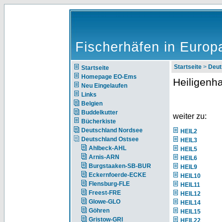
Fischerhäfen in Europ
Startseite
>
Deut
Startseite
Homepage EO-Ems
Heiligenh
Neu Eingelaufen
Links
Belgien
Buddelkutter
weiter zu:
Bücherkiste
Deutschland Nordsee
HEIL2
Deutschland Ostsee
HEIL3
Ahlbeck-AHL
HEIL5
Arnis-ARN
HEIL6
Burgstaaken-SB-BUR
HEIL9
Eckernfoerde-ECKE
HEIL10
Flensburg-FLE
HEIL11
Freest-FRE
HEIL12
Glowe-GLO
HEIL14
Göhren
HEIL15
Gristow-GRI
HEIL22