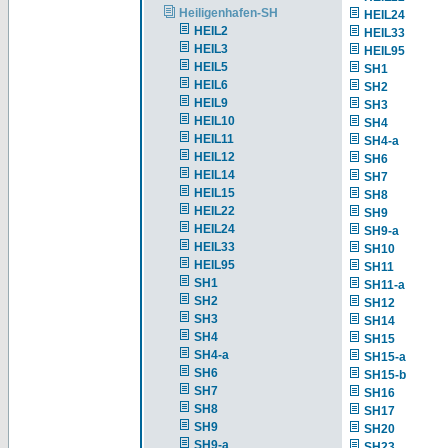
Heiligenhafen-SH
HEIL24
HEIL2
HEIL33
HEIL3
HEIL95
HEIL5
SH1
HEIL6
SH2
HEIL9
SH3
HEIL10
SH4
HEIL11
SH4-a
HEIL12
SH6
HEIL14
SH7
HEIL15
SH8
HEIL22
SH9
HEIL24
SH9-a
HEIL33
SH10
HEIL95
SH11
SH1
SH11-a
SH2
SH12
SH3
SH14
SH4
SH15
SH4-a
SH15-a
SH6
SH15-b
SH7
SH16
SH8
SH17
SH9
SH20
SH9-a
SH23