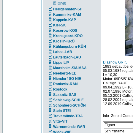
GRI5
Heiligenhafen-SH
Kamminke-KAM
Kappeln-KAP
Kiel-SK
Koserow-KOS
Kronsgaard-KRO
Kröslin-KRÖ
Kühlungsborn-KÜH
Laboe-LAB
Lauterbach-LAU
Diashow GRI 5
Lippe-LIP
1983 gebaut bei de
Maasholm-SM-MAA
05.03.1984 reg. a
Neeberg-NEE
L= 10,30
Niendorf-SO-NIE
Motor: 69PS/51KW
Callsign: Y4UE
Rankwitz-RAN
09.04.1992 L= 10
Rostock
02.07.1996 Motor
Sassnitz-SAS
05.12.2001 Calls
28.02.2004 reg. a
Schleswig-SCHLE
12.09.2019 Calls
Schönberg-SCHÖN
Stein-STEI
Info: Gerold Conra
Travemünde-TRA
Vitte-VIT
Eigner
Warnemünde-WAR
Schiffsname
Wieck-WIE