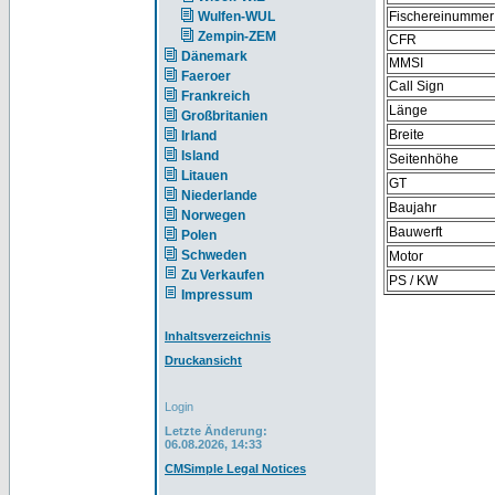
Wulfen-WUL
Fischereinummer
Zempin-ZEM
CFR
Dänemark
MMSI
Faeroer
Call Sign
Frankreich
Länge
Großbritanien
Breite
Irland
Island
Seitenhöhe
Litauen
GT
Niederlande
Baujahr
Norwegen
Bauwerft
Polen
Schweden
Motor
Zu Verkaufen
PS / KW
Impressum
Inhaltsverzeichnis
Druckansicht
Login
Letzte Änderung:
06.08.2026, 14:33
CMSimple Legal Notices