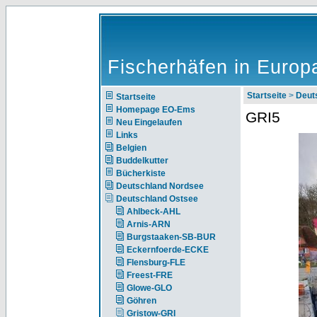
Fischerhäfen in Europ
Startseite
>
Deut
Startseite
Homepage EO-Ems
GRI5
Neu Eingelaufen
Links
Belgien
Buddelkutter
Bücherkiste
Deutschland Nordsee
Deutschland Ostsee
Ahlbeck-AHL
Arnis-ARN
Burgstaaken-SB-BUR
Eckernfoerde-ECKE
Flensburg-FLE
Freest-FRE
Glowe-GLO
Göhren
Gristow-GRI