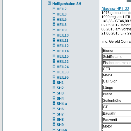
Heiligenhafen-SH
Diashow HEIL 33
HEIL2
1976 gebaut bei d
HEIL3
1990 reg. als HEI
HEIL5
L=8,38 / GT=6,00 
HEIL6
02.05.2012 Motor
06.2013 am Vorste
HEIL9
21.06.2013 L=7,
HEIL10
HEIL11
Info: Gerold Conra
HEIL12
Eigner
HEIL14
HEIL15
Schiffsname
HEIL22
Fischereinummer
HEIL24
CFR
HEIL33
MMSI
HEIL95
Call Sign
SH1
Länge
SH2
SH3
Breite
SH4
Seitenhöhe
SH4-a
GT
SH6
Baujahr
SH7
SH8
Bauwerft
SH9
Motor
SH9-a