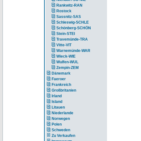
Rankwitz-RAN
Rostock
Sassnitz-SAS
Schleswig-SCHLE
Schönberg-SCHÖN
Stein-STEI
Travemünde-TRA
Vitte-VIT
Warnemünde-WAR
Wieck-WIE
Wulfen-WUL
Zempin-ZEM
Dänemark
Faeroer
Frankreich
Großbritanien
Irland
Island
Litauen
Niederlande
Norwegen
Polen
Schweden
Zu Verkaufen