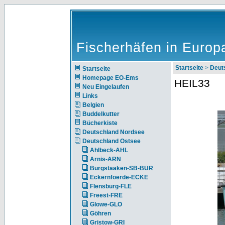
Fischerhäfen in Europ
Startseite
>
Deut
Startseite
Homepage EO-Ems
HEIL33
Neu Eingelaufen
Links
Belgien
Buddelkutter
Bücherkiste
Deutschland Nordsee
Deutschland Ostsee
Ahlbeck-AHL
Arnis-ARN
Burgstaaken-SB-BUR
Eckernfoerde-ECKE
Flensburg-FLE
Freest-FRE
Glowe-GLO
Göhren
Gristow-GRI