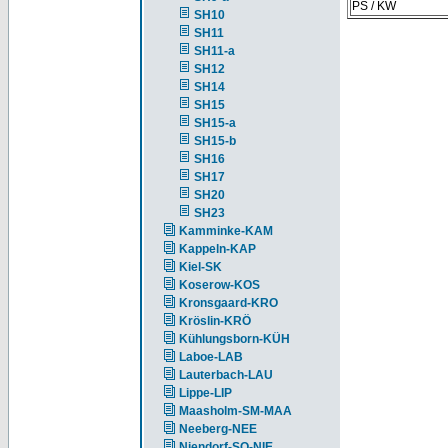
PS / KW
SH10
SH11
SH11-a
SH12
SH14
SH15
SH15-a
SH15-b
SH16
SH17
SH20
SH23
Kamminke-KAM
Kappeln-KAP
Kiel-SK
Koserow-KOS
Kronsgaard-KRO
Kröslin-KRÖ
Kühlungsborn-KÜH
Laboe-LAB
Lauterbach-LAU
Lippe-LIP
Maasholm-SM-MAA
Neeberg-NEE
Niendorf-SO-NIE