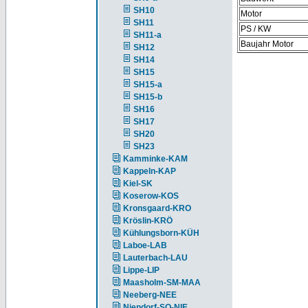
SH10
Motor
SH11
PS / KW
SH11-a
Baujahr Motor
SH12
SH14
SH15
SH15-a
SH15-b
SH16
SH17
SH20
SH23
Kamminke-KAM
Kappeln-KAP
Kiel-SK
Koserow-KOS
Kronsgaard-KRO
Kröslin-KRÖ
Kühlungsborn-KÜH
Laboe-LAB
Lauterbach-LAU
Lippe-LIP
Maasholm-SM-MAA
Neeberg-NEE
Niendorf-SO-NIE