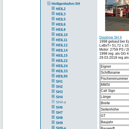
Heiligenhafen-SH
HEIL2
HEIL3
HEIL5
HEIL6
HEIL9
HEIL10
Diashow SH 4
HEIL11
1998 gebaut bei E
HEIL12
LxBxT= 51,72 x 1
Motor: 2759 PS / 
HEIL14
1998 reg. als GG
HEIL15
29.03.2018 reg al
HEIL22
HEIL24
Eigner
HEIL33
Schiffsname
HEIL95
Fischereinummer
SH1
MMSI
SH2
Call Sign
SH3
Länge
SH4
SH4-a
Breite
SH6
Seitenhöhe
SH7
GT
SH8
Baujahr
SH9
SH9-a
Bauwerft