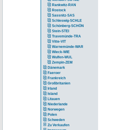
Rankwitz-RAN
Rostock
Sassnitz-SAS
Schleswig-SCHLE
Schönberg-SCHÖN
Stein-STEI
Travemünde-TRA
Vitte-VIT
Warnemünde-WAR
Wieck-WIE
Wulfen-WUL
Zempin-ZEM
Dänemark
Faeroer
Frankreich
Großbritanien
Irland
Island
Litauen
Niederlande
Norwegen
Polen
Schweden
Zu Verkaufen