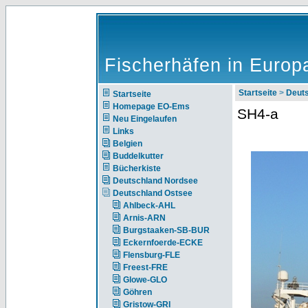
Fischerhäfen in Europ
Startseite
>
Deut
Startseite
Homepage EO-Ems
SH4-a
Neu Eingelaufen
Links
Belgien
Buddelkutter
Bücherkiste
Deutschland Nordsee
Deutschland Ostsee
Ahlbeck-AHL
Arnis-ARN
Burgstaaken-SB-BUR
Eckernfoerde-ECKE
Flensburg-FLE
Freest-FRE
Glowe-GLO
Göhren
Gristow-GRI