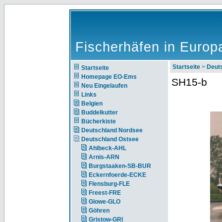
Fischerhäfen in Europ
Startseite
>
Deut
Startseite
Homepage EO-Ems
SH15-b
Neu Eingelaufen
Links
Belgien
Buddelkutter
Bücherkiste
Deutschland Nordsee
Deutschland Ostsee
Ahlbeck-AHL
Arnis-ARN
Burgstaaken-SB-BUR
Eckernfoerde-ECKE
Flensburg-FLE
Freest-FRE
Glowe-GLO
Göhren
Gristow-GRI