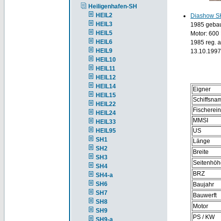
Heiligenhafen-SH
HEIL2
Diashow S
HEIL3
1985 gebaut
HEIL5
Motor: 600
HEIL6
1985 reg. 
HEIL9
13.10.1997
HEIL10
HEIL11
HEIL12
HEIL14
Eigner
HEIL15
Schiffsna
HEIL22
Fischerei
HEIL24
MMSI
HEIL33
HEIL95
US
SH1
Länge
SH2
Breite
SH3
Seitenhöh
SH4
BRZ
SH4-a
SH6
Baujahr
SH7
Bauwerft
SH8
Motor
SH9
PS / KW
SH9-a