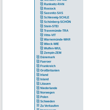
Rankwitz-RAN
Rostock
Sassnitz-SAS
Schleswig-SCHLE
Schönberg-SCHÖN
Stein-STEI
Travemünde-TRA
Vitte-VIT
Warnemünde-WAR
Wieck-WIE
Wulfen-WUL
Zempin-ZEM
Dänemark
Faeroer
Frankreich
Großbritanien
Irland
Island
Litauen
Niederlande
Norwegen
Polen
Schweden
Zu Verkaufen