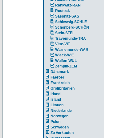
Rankwitz-RAN
Rostock
Sassnitz-SAS
Schleswig-SCHLE
Schönberg-SCHÖN
Stein-STEI
Travemünde-TRA
Vitte-VIT
Warnemünde-WAR
Wieck-WIE
Wulfen-WUL
Zempin-ZEM
Dänemark
Faeroer
Frankreich
Großbritanien
Irland
Island
Litauen
Niederlande
Norwegen
Polen
Schweden
Zu Verkaufen