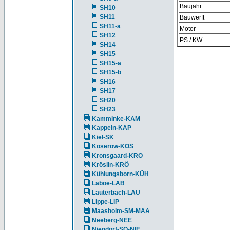
Baujahr
SH10
SH11
Bauwerft
SH11-a
Motor
SH12
PS / KW
SH14
SH15
SH15-a
SH15-b
SH16
SH17
SH20
SH23
Kamminke-KAM
Kappeln-KAP
Kiel-SK
Koserow-KOS
Kronsgaard-KRO
Kröslin-KRÖ
Kühlungsborn-KÜH
Laboe-LAB
Lauterbach-LAU
Lippe-LIP
Maasholm-SM-MAA
Neeberg-NEE
Niendorf-SO-NIE