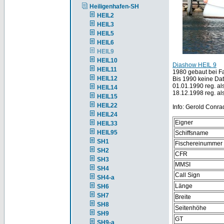
Heiligenhafen-SH
HEIL2
HEIL3
HEIL5
HEIL6
HEIL9
HEIL10
Diashow HEIL 9
HEIL11
1980 gebaut bei F
HEIL12
Bis 1990 keine Dat
01.01.1990 reg. al
HEIL14
18.12.1998 reg. al
HEIL15
HEIL22
Info: Gerold Conra
HEIL24
Eigner
HEIL33
HEIL95
Schiffsname
SH1
Fischereinummer
SH2
CFR
SH3
MMSI
SH4
Call Sign
SH4-a
Länge
SH6
SH7
Breite
SH8
Seitenhöhe
SH9
GT
SH9-a