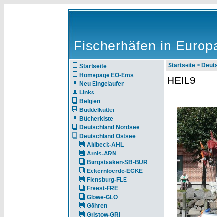
Fischerhäfen in Europ
Startseite
>
Deut
Startseite
Homepage EO-Ems
HEIL9
Neu Eingelaufen
Links
Belgien
Buddelkutter
Bücherkiste
Deutschland Nordsee
Deutschland Ostsee
Ahlbeck-AHL
Arnis-ARN
Burgstaaken-SB-BUR
Eckernfoerde-ECKE
Flensburg-FLE
Freest-FRE
Glowe-GLO
Göhren
Gristow-GRI