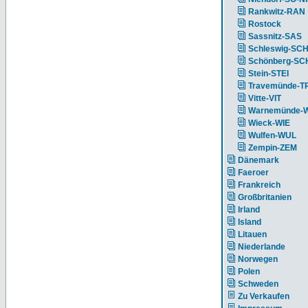
Rankwitz-RAN
Rostock
Sassnitz-SAS
Schleswig-SC
Schönberg-S
Stein-STEI
Travemünde-T
Vitte-VIT
Warnemünde-
Wieck-WIE
Wulfen-WUL
Zempin-ZEM
Dänemark
Faeroer
Frankreich
Großbritanien
Irland
Island
Litauen
Niederlande
Norwegen
Polen
Schweden
Zu Verkaufen