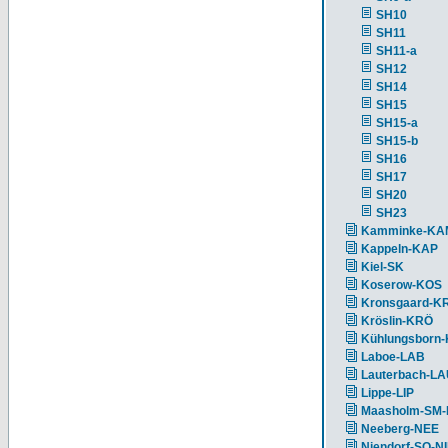
SH10
SH11
SH11-a
SH12
SH14
SH15
SH15-a
SH15-b
SH16
SH17
SH20
SH23
Kamminke-KA
Kappeln-KAP
Kiel-SK
Koserow-KOS
Kronsgaard-K
Kröslin-KRÖ
Kühlungsborn
Laboe-LAB
Lauterbach-L
Lippe-LIP
Maasholm-SM
Neeberg-NEE
Niendorf-SO-N