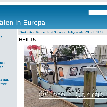
äfen in Europa
Startseite
>
Deutschland Ostsee
>
Heiligenhafen-SH
> HEIL15
ms
HEIL15
dsee
see
SB-BUR
-ECKE