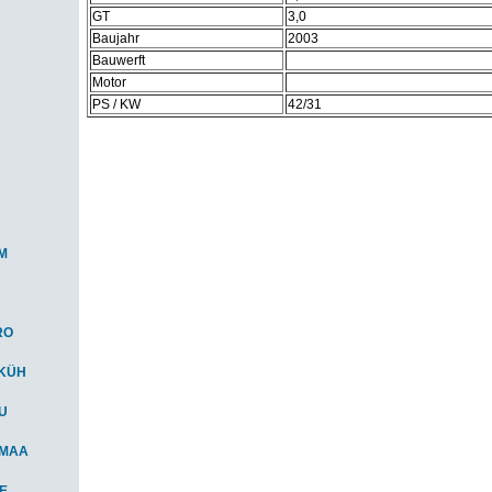
GT
3,0
Baujahr
2003
Bauwerft
Motor
PS / KW
42/31
M
RO
-KÜH
AU
-MAA
IE