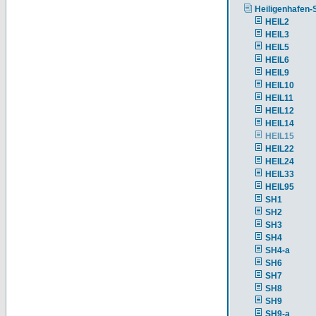
Heiligenhafen-
HEIL2
HEIL3
HEIL5
HEIL6
HEIL9
HEIL10
HEIL11
HEIL12
HEIL14
HEIL15
HEIL22
HEIL24
HEIL33
HEIL95
SH1
SH2
SH3
SH4
SH4-a
SH6
SH7
SH8
SH9
SH9-a