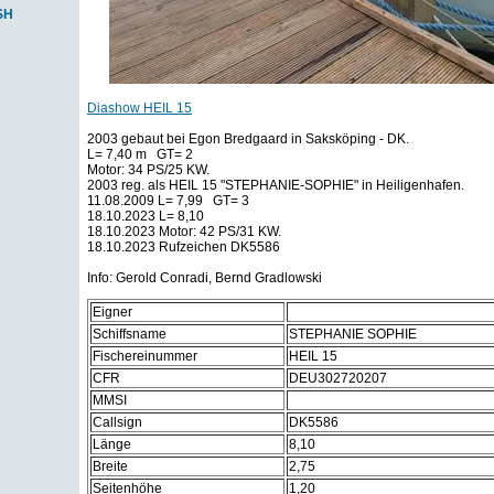
SH
Diashow HEIL 15
2003 gebaut bei Egon Bredgaard in Saksköping - DK.
L= 7,40 m GT= 2
Motor: 34 PS/25 KW.
2003 reg. als HEIL 15 "STEPHANIE-SOPHIE" in Heiligenhafen.
11.08.2009 L= 7,99 GT= 3
18.10.2023 L= 8,10
18.10.2023 Motor: 42 PS/31 KW.
18.10.2023 Rufzeichen DK5586
Info: Gerold Conradi, Bernd Gradlowski
Eigner
Schiffsname
STEPHANIE SOPHIE
Fischereinummer
HEIL 15
CFR
DEU302720207
MMSI
Callsign
DK5586
Länge
8,10
Breite
2,75
Seitenhöhe
1,20