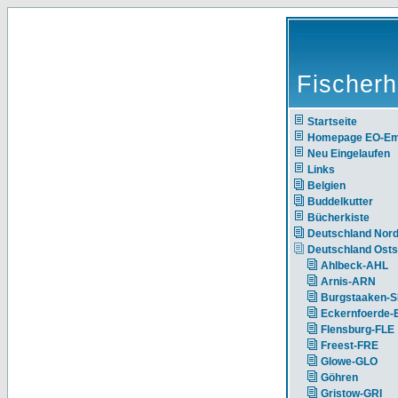
Fischerh
Startseite
Homepage EO-E
Neu Eingelaufen
Links
Belgien
Buddelkutter
Bücherkiste
Deutschland Nor
Deutschland Ost
Ahlbeck-AHL
Arnis-ARN
Burgstaaken-
Eckernfoerde
Flensburg-FLE
Freest-FRE
Glowe-GLO
Göhren
Gristow-GRI