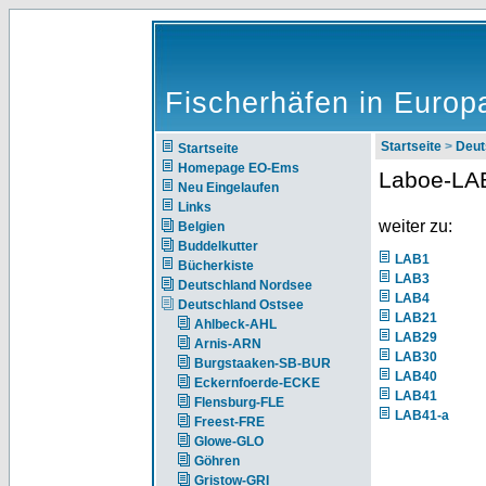
Fischerhäfen in Europ
Startseite
>
Deut
Startseite
Homepage EO-Ems
Laboe-LA
Neu Eingelaufen
Links
weiter zu:
Belgien
Buddelkutter
LAB1
Bücherkiste
LAB3
Deutschland Nordsee
LAB4
Deutschland Ostsee
LAB21
Ahlbeck-AHL
LAB29
Arnis-ARN
LAB30
Burgstaaken-SB-BUR
LAB40
Eckernfoerde-ECKE
LAB41
Flensburg-FLE
LAB41-a
Freest-FRE
Glowe-GLO
Göhren
Gristow-GRI