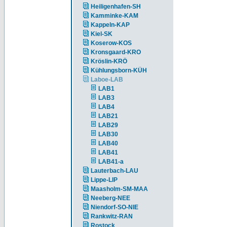
Heiligenhafen-SH
Kamminke-KAM
Kappeln-KAP
Kiel-SK
Koserow-KOS
Kronsgaard-KRO
Kröslin-KRÖ
Kühlungsborn-KÜH
Laboe-LAB
LAB1
LAB3
LAB4
LAB21
LAB29
LAB30
LAB40
LAB41
LAB41-a
Lauterbach-LAU
Lippe-LIP
Maasholm-SM-MAA
Neeberg-NEE
Niendorf-SO-NIE
Rankwitz-RAN
Rostock