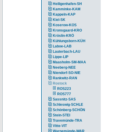
Heiligenhafen-SH
Kamminke-KAM
Kappeln-KAP
Kiel-SK
Koserow-KOS
Kronsgaard-KRO
Kröslin-KRÖ
Kühlungsborn-KÜH
Laboe-LAB
Lauterbach-LAU
Lippe-LIP
Maasholm-SM-MAA
Neeberg-NEE
Niendorf-SO-NIE
Rankwitz-RAN
Rostock
ROS223
ROS777
Sassnitz-SAS
Schleswig-SCHLE
Schönberg-SCHÖN
Stein-STEI
Travemünde-TRA
Vitte-VIT
Warnemünde-WAR