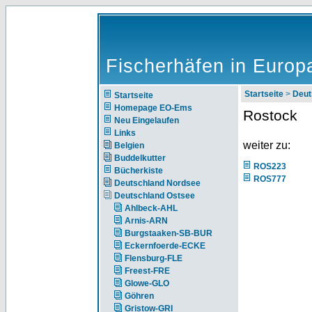
Fischerhäfen in Europ
Startseite
>
Deut
Startseite
Homepage EO-Ems
Rostock
Neu Eingelaufen
Links
weiter zu:
Belgien
Buddelkutter
ROS223
Bücherkiste
ROS777
Deutschland Nordsee
Deutschland Ostsee
Ahlbeck-AHL
Arnis-ARN
Burgstaaken-SB-BUR
Eckernfoerde-ECKE
Flensburg-FLE
Freest-FRE
Glowe-GLO
Göhren
Gristow-GRI