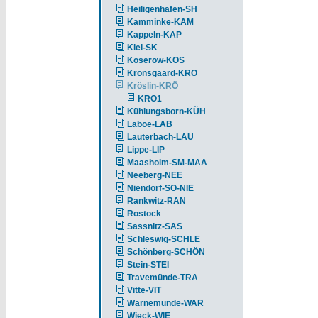
Heiligenhafen-SH
Kamminke-KAM
Kappeln-KAP
Kiel-SK
Koserow-KOS
Kronsgaard-KRO
Kröslin-KRÖ
KRÖ1
Kühlungsborn-KÜH
Laboe-LAB
Lauterbach-LAU
Lippe-LIP
Maasholm-SM-MAA
Neeberg-NEE
Niendorf-SO-NIE
Rankwitz-RAN
Rostock
Sassnitz-SAS
Schleswig-SCHLE
Schönberg-SCHÖN
Stein-STEI
Travemünde-TRA
Vitte-VIT
Warnemünde-WAR
Wieck-WIE