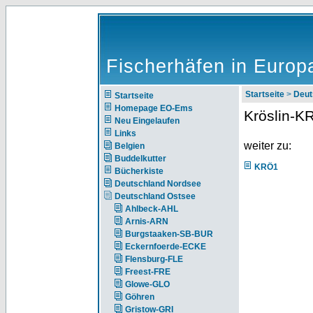
Fischerhäfen in Europ
Startseite
>
Deut
Startseite
Homepage EO-Ems
Kröslin-K
Neu Eingelaufen
Links
weiter zu:
Belgien
Buddelkutter
KRÖ1
Bücherkiste
Deutschland Nordsee
Deutschland Ostsee
Ahlbeck-AHL
Arnis-ARN
Burgstaaken-SB-BUR
Eckernfoerde-ECKE
Flensburg-FLE
Freest-FRE
Glowe-GLO
Göhren
Gristow-GRI