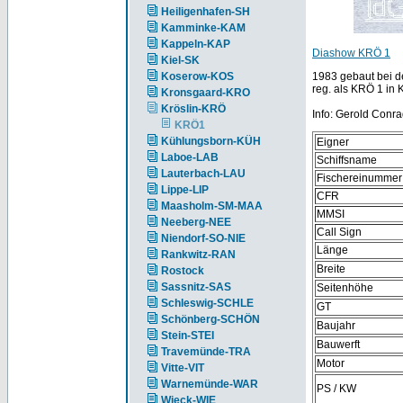
Heiligenhafen-SH
Kamminke-KAM
Kappeln-KAP
Diashow KRÖ 1
Kiel-SK
Koserow-KOS
1983 gebaut bei de
reg. als KRÖ 1 in K
Kronsgaard-KRO
Kröslin-KRÖ
Info: Gerold Conra
KRÖ1
Kühlungsborn-KÜH
Eigner
Laboe-LAB
Schiffsname
Lauterbach-LAU
Fischereinummer
Lippe-LIP
CFR
Maasholm-SM-MAA
MMSI
Neeberg-NEE
Call Sign
Niendorf-SO-NIE
Länge
Rankwitz-RAN
Breite
Rostock
Sassnitz-SAS
Seitenhöhe
Schleswig-SCHLE
GT
Schönberg-SCHÖN
Baujahr
Stein-STEI
Bauwerft
Travemünde-TRA
Motor
Vitte-VIT
Warnemünde-WAR
PS / KW
Wieck-WIE