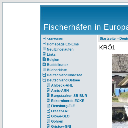
Fischerhäfen in Europ
Startseite
>
Deut
Startseite
Homepage EO-Ems
KRÖ1
Neu Eingelaufen
Links
Belgien
Buddelkutter
Bücherkiste
Deutschland Nordsee
Deutschland Ostsee
Ahlbeck-AHL
Arnis-ARN
Burgstaaken-SB-BUR
Eckernfoerde-ECKE
Flensburg-FLE
Freest-FRE
Glowe-GLO
Göhren
Gristow-GRI