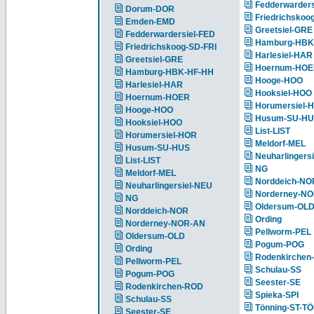
Fedderwarders
Dorum-DOR
Friedrichskoo
Emden-EMD
Greetsiel-GRE
Fedderwardersiel-FED
Hamburg-HBK
Friedrichskoog-SD-FRI
Harlesiel-HAR
Greetsiel-GRE
Hoernum-HO
Hamburg-HBK-HF-HH
Hooge-HOO
Harlesiel-HAR
Hooksiel-HOO
Hoernum-HOER
Horumersiel-
Hooge-HOO
Husum-SU-H
Hooksiel-HOO
List-LIST
Horumersiel-HOR
Meldorf-MEL
Husum-SU-HUS
Neuharlingers
List-LIST
NG
Meldorf-MEL
Norddeich-NO
Neuharlingersiel-NEU
Norderney-N
NG
Oldersum-OL
Norddeich-NOR
Ording
Norderney-NOR-AN
Pellworm-PEL
Oldersum-OLD
Pogum-POG
Ording
Rodenkirchen
Pellworm-PEL
Schulau-SS
Pogum-POG
Seester-SE
Rodenkirchen-ROD
Spieka-SPI
Schulau-SS
Tönning-ST-T
Seester-SE