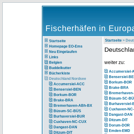
Fischerhäfen in Europ
Startseite
> Deut
Startseite
Homepage EO-Ems
Deutschla
Neu Eingelaufen
Links
weiter zu:
Belgien
Buddelkutter
Accumersiel-
Bücherkiste
Bensersiel-B
Deutschland Nordsee
Borkum-BOR
Accumersiel-ACC
Brake-BRA
Bensersiel-BEN
Bremerhaven
Borkum-BOR
Büsum-SC-B
Brake-BRA
Burhaversiel
Bremerhaven-ABh-BX
Cuxhaven-NC
Büsum-SC-BÜS
Dangast-DAN
Burhaversiel-BUR
Ditzum-DIT
Cuxhaven-NC-CUX
Dorum-DOR
Dangast-DAN
Emden-EMD
Ditzum-DIT