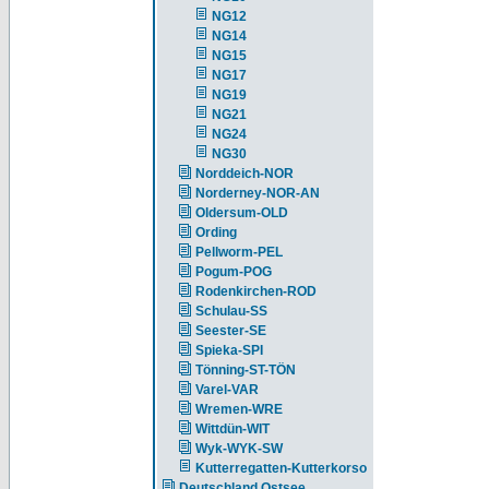
NG12
NG14
NG15
NG17
NG19
NG21
NG24
NG30
Norddeich-NOR
Norderney-NOR-AN
Oldersum-OLD
Ording
Pellworm-PEL
Pogum-POG
Rodenkirchen-ROD
Schulau-SS
Seester-SE
Spieka-SPI
Tönning-ST-TÖN
Varel-VAR
Wremen-WRE
Wittdün-WIT
Wyk-WYK-SW
Kutterregatten-Kutterkorso
Deutschland Ostsee