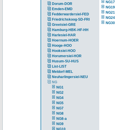
NG17
Dorum-DOR
NG19
Emden-EMD
NG21
Fedderwardersiel-FED
NG24
Friedrichskoog-SD-FRI
NG30
Greetsiel-GRE
Hamburg-HBK-HF-HH
Harlesiel-HAR
Hoernum-HOER
Hooge-HOO
Hooksiel-HOO
Horumersiel-HOR
Husum-SU-HUS
List-LIST
Meldorf-MEL
Neuharlingersiel-NEU
NG
NG1
NG2
NG4
NG5
NG7
NG8
NG8-a
NG9
NG10