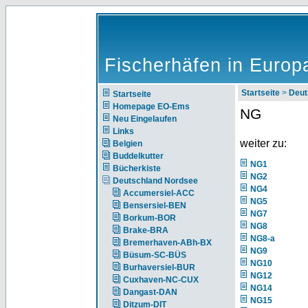
Fischerhäfen in Europ
Startseite
>
Deut
Startseite
Homepage EO-Ems
NG
Neu Eingelaufen
Links
weiter zu:
Belgien
Buddelkutter
NG1
Bücherkiste
NG2
Deutschland Nordsee
NG4
Accumersiel-ACC
NG5
Bensersiel-BEN
NG7
Borkum-BOR
NG8
Brake-BRA
NG8-a
Bremerhaven-ABh-BX
NG9
Büsum-SC-BÜS
NG10
Burhaversiel-BUR
NG12
Cuxhaven-NC-CUX
NG14
Dangast-DAN
NG15
Ditzum-DIT