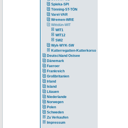
Spieka-SPI
Tönning-ST-TÖN
Varel-VAR
Wremen-WRE
Wittdün-WIT
WIT1
WIT12
SW2
Wyk-WYK-SW
Kutterregatten-Kutterkorso
Deutschland Ostsee
Dänemark
Faeroer
Frankreich
Großbritanien
Irland
Island
Litauen
Niederlande
Norwegen
Polen
Schweden
Zu Verkaufen
Impressum