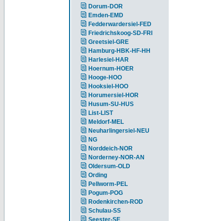
Dorum-DOR
Emden-EMD
Fedderwardersiel-FED
Friedrichskoog-SD-FRI
Greetsiel-GRE
Hamburg-HBK-HF-HH
Harlesiel-HAR
Hoernum-HOER
Hooge-HOO
Hooksiel-HOO
Horumersiel-HOR
Husum-SU-HUS
List-LIST
Meldorf-MEL
Neuharlingersiel-NEU
NG
Norddeich-NOR
Norderney-NOR-AN
Oldersum-OLD
Ording
Pellworm-PEL
Pogum-POG
Rodenkirchen-ROD
Schulau-SS
Seester-SE