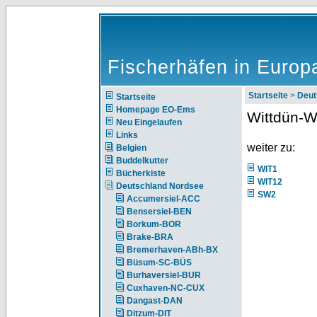
Fischerhäfen in Europ
Startseite
>
Deut
Startseite
Homepage EO-Ems
Wittdün-W
Neu Eingelaufen
Links
weiter zu:
Belgien
Buddelkutter
WIT1
Bücherkiste
WIT12
Deutschland Nordsee
SW2
Accumersiel-ACC
Bensersiel-BEN
Borkum-BOR
Brake-BRA
Bremerhaven-ABh-BX
Büsum-SC-BÜS
Burhaversiel-BUR
Cuxhaven-NC-CUX
Dangast-DAN
Ditzum-DIT