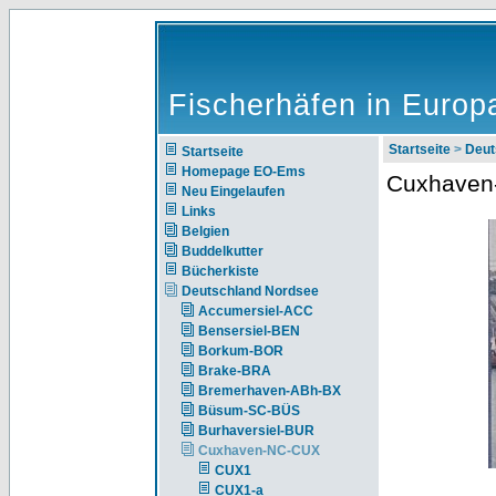
Fischerhäfen in Europ
Startseite
>
Deut
Startseite
Homepage EO-Ems
Cuxhaven
Neu Eingelaufen
Links
Belgien
Buddelkutter
Bücherkiste
Deutschland Nordsee
Accumersiel-ACC
Bensersiel-BEN
Borkum-BOR
Brake-BRA
Bremerhaven-ABh-BX
Büsum-SC-BÜS
Burhaversiel-BUR
Cuxhaven-NC-CUX
CUX1
CUX1-a