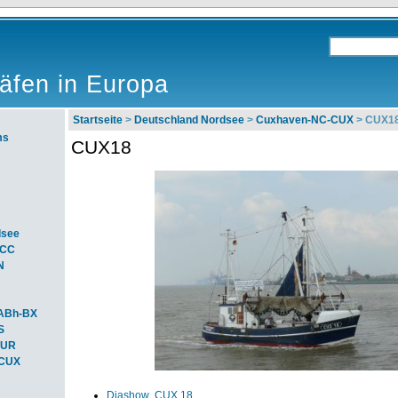
äfen in Europa
Startseite
>
Deutschland Nordsee
>
Cuxhaven-NC-CUX
> CUX1
ms
CUX18
dsee
ACC
N
ABh-BX
S
BUR
-CUX
Diashow CUX 18