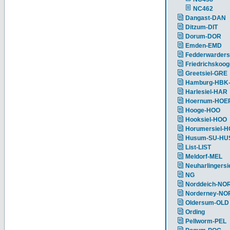
NC462
Dangast-DAN
Ditzum-DIT
Dorum-DOR
Emden-EMD
Fedderwarders
Friedrichskoog
Greetsiel-GRE
Hamburg-HBK
Harlesiel-HAR
Hoernum-HOE
Hooge-HOO
Hooksiel-HOO
Horumersiel-
Husum-SU-HU
List-LIST
Meldorf-MEL
Neuharlingersi
NG
Norddeich-NO
Norderney-NO
Oldersum-OLD
Ording
Pellworm-PEL