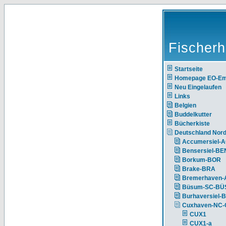
Fischerh
Startseite
Homepage EO-E
Neu Eingelaufen
Links
Belgien
Buddelkutter
Bücherkiste
Deutschland Nor
Accumersiel-
Bensersiel-BE
Borkum-BOR
Brake-BRA
Bremerhaven-
Büsum-SC-BÜ
Burhaversiel-
Cuxhaven-NC
CUX1
CUX1-a