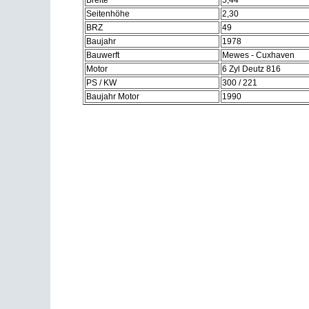
Breite
5,44
Seitenhöhe
2,30
BRZ
49
Baujahr
1978
Bauwerft
Mewes - Cuxhaven
Motor
6 Zyl Deutz 816
PS / KW
300 / 221
Baujahr Motor
1990