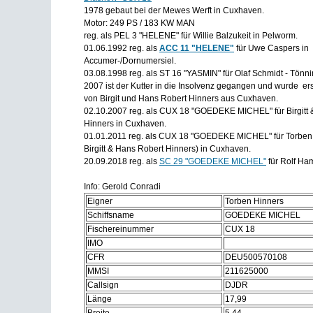
1978 gebaut bei der Mewes Werft in Cuxhaven.
Motor: 249 PS / 183 KW MAN
reg. als PEL 3 "HELENE" für Willie Balzukeit in Pelworm.
01.06.1992 reg. als
ACC 11 "HELENE"
für Uwe Caspers in
Accumer-/Dornumersiel.
03.08.1998 reg. als ST 16 "YASMIN" für Olaf Schmidt - Tönni
2007 ist der Kutter in die Insolvenz gegangen und wurde ers
von Birgit und Hans Robert Hinners aus Cuxhaven.
02.10.2007 reg. als CUX 18 "GOEDEKE MICHEL" für Birgitt 
Hinners in Cuxhaven.
01.01.2011 reg. als CUX 18 "GOEDEKE MICHEL" für Torben 
Birgitt & Hans Robert Hinners) in Cuxhaven.
20.09.2018 reg. als
SC 29 "GOEDEKE MICHEL"
für Rolf Ha
Info: Gerold Conradi
Eigner
Torben Hinners
Schiffsname
GOEDEKE MICHEL
Fischereinummer
CUX 18
IMO
CFR
DEU500570108
MMSI
211625000
Callsign
DJDR
Länge
17,99