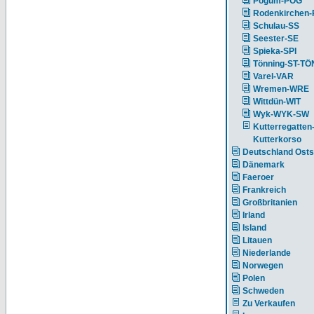
Pogum-POG
Rodenkirchen
Schulau-SS
Seester-SE
Spieka-SPI
Tönning-ST-TÖ
Varel-VAR
Wremen-WRE
Wittdün-WIT
Wyk-WYK-SW
Kutterregatten
Kutterkorso
Deutschland Ost
Dänemark
Faeroer
Frankreich
Großbritanien
Irland
Island
Litauen
Niederlande
Norwegen
Polen
Schweden
Zu Verkaufen