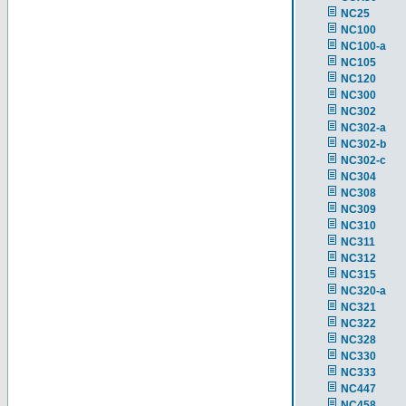
NC25
NC100
NC100-a
NC105
NC120
NC300
NC302
NC302-a
NC302-b
NC302-c
NC304
NC308
NC309
NC310
NC311
NC312
NC315
NC320-a
NC321
NC322
NC328
NC330
NC333
NC447
NC458