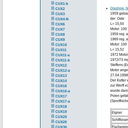
CUX1-b
Diashow N
CUX2
1959 gebau
CUX3
der Oste
CUX4-N
L= 15,50
CUX6
Motor: 100
CUX7
1959 reg. 
CUX8
1969 reg. 
CUX9
Motor: 100
CUX10
L= 15,52
CUX11
1972 Motor
CUX11-a
1972/73 re
CUX11-b
Steffens (E
CUX12
Motor ange
CUX12-a
27.04.1998
CUX13
Der Kutter 
CUX14
zur Werft 
CUX16
wurde dann
CUX16-a
Polen gefah
CUX17
(Sportfische
CUX17-a
CUX18
CUX19
Eigner
CUX20
Schiffsna
CUX26
Fischerei
CUX30