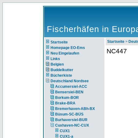
Fischerhäfen in Europ
Startseite
>
Deut
Startseite
Homepage EO-Ems
NC447
Neu Eingelaufen
Links
Belgien
Buddelkutter
Bücherkiste
Deutschland Nordsee
Accumersiel-ACC
Bensersiel-BEN
Borkum-BOR
Brake-BRA
Bremerhaven-ABh-BX
Büsum-SC-BÜS
Burhaversiel-BUR
Cuxhaven-NC-CUX
CUX1
CUX1-a