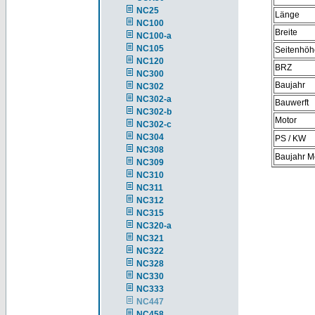
NC25
Länge
NC100
Breite
NC100-a
NC105
Seitenhöh
NC120
BRZ
NC300
Baujahr
NC302
NC302-a
Bauwerft
NC302-b
Motor
NC302-c
NC304
PS / KW
NC308
Baujahr M
NC309
NC310
NC311
NC312
NC315
NC320-a
NC321
NC322
NC328
NC330
NC333
NC447
NC458