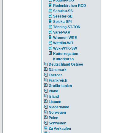
Pogum-POG
Rodenkirchen-ROD
Schulau-SS
Seester-SE
Spieka-SPI
Tönning-ST-TÖN
Varel-VAR
Wremen-WRE
Wittdün-WIT
Wyk-WYK-SW
Kutterregatten-
Kutterkorso
Deutschland Ostsee
Dänemark
Faeroer
Frankreich
Großbritanien
Irland
Island
Litauen
Niederlande
Norwegen
Polen
Schweden
Zu Verkaufen