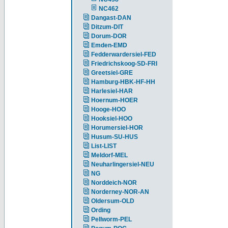
NC462
Dangast-DAN
Ditzum-DIT
Dorum-DOR
Emden-EMD
Fedderwardersiel-FED
Friedrichskoog-SD-FRI
Greetsiel-GRE
Hamburg-HBK-HF-HH
Harlesiel-HAR
Hoernum-HOER
Hooge-HOO
Hooksiel-HOO
Horumersiel-HOR
Husum-SU-HUS
List-LIST
Meldorf-MEL
Neuharlingersiel-NEU
NG
Norddeich-NOR
Norderney-NOR-AN
Oldersum-OLD
Ording
Pellworm-PEL