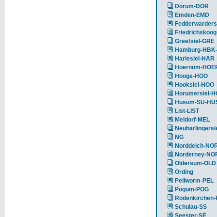
Dorum-DOR
Emden-EMD
Fedderwarders
Friedrichskoog
Greetsiel-GRE
Hamburg-HBK
Harlesiel-HAR
Hoernum-HOE
Hooge-HOO
Hooksiel-HOO
Horumersiel-
Husum-SU-HU
List-LIST
Meldorf-MEL
Neuharlingersi
NG
Norddeich-NO
Norderney-NO
Oldersum-OLD
Ording
Pellworm-PEL
Pogum-POG
Rodenkirchen
Schulau-SS
Seester-SE