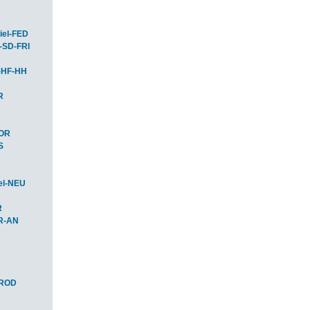
iel-FED
-SD-FRI
-HF-HH
R
HOR
S
el-NEU
R
R-AN
-ROD