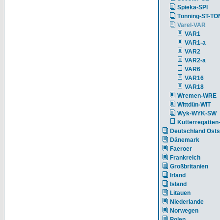
Spieka-SPI
Tönning-ST-TÖ
Varel-VAR
VAR1
VAR1-a
VAR2
VAR2-a
VAR6
VAR16
VAR18
Wremen-WRE
Wittdün-WIT
Wyk-WYK-SW
Kutterregatten
Deutschland Ost
Dänemark
Faeroer
Frankreich
Großbritanien
Irland
Island
Litauen
Niederlande
Norwegen
Polen