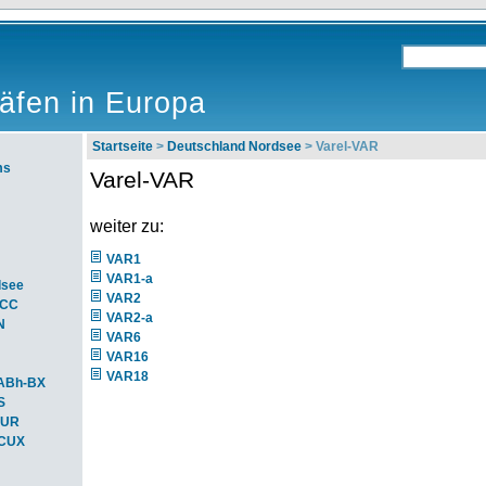
äfen in Europa
Startseite
>
Deutschland Nordsee
> Varel-VAR
ms
Varel-VAR
weiter zu:
VAR1
VAR1-a
dsee
VAR2
ACC
VAR2-a
N
VAR6
VAR16
VAR18
ABh-BX
S
BUR
-CUX