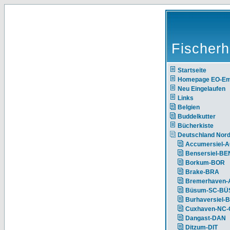
Fischerh
Startseite
Homepage EO-E
Neu Eingelaufen
Links
Belgien
Buddelkutter
Bücherkiste
Deutschland Nor
Accumersiel-
Bensersiel-BE
Borkum-BOR
Brake-BRA
Bremerhaven-
Büsum-SC-BÜ
Burhaversiel-
Cuxhaven-NC
Dangast-DAN
Ditzum-DIT