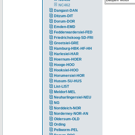
Baujahr Motor
NC462
Dangast-DAN
Ditzum-DIT
Dorum-DOR
Emden-EMD
Fedderwardersiel-FED
Friedrichskoog-SD-FRI
Greetsiel-GRE
Hamburg-HBK-HF-HH
Harlesiel-HAR
Hoernum-HOER
Hooge-HOO
Hooksiel-HOO
Horumersiel-HOR
Husum-SU-HUS
List-LIST
Meldorf-MEL
Neuharlingersiel-NEU
NG
Norddeich-NOR
Norderney-NOR-AN
Oldersum-OLD
Ording
Pellworm-PEL