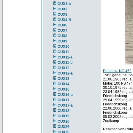
CUX1-b
CUX2
CUX3
CUX4-N
CUX6
CUX7
CUX8
CUX9
CUX10
CUX11
CUX11-a
CUX11-b
CUX12
Diashow NC 462
CUX12-a
1963 gebaut auf d
CUX13
21.06.1963 reg. 
Motor: 100 PS / 
CUX14
30.10.1975 reg. a
CUX16
23.04.1982 reg. a
CUX16-a
Friedrichskoog
CUX17
29.04.1999 reg. a
Friedrichskoog
CUX17-a
22.06.2000 reg. a
CUX18
Friedrichskoog
CUX19
05.03.2002 reg al
Zoutkamp
CUX20
CUX26
Reaktion von Rob
CUX30