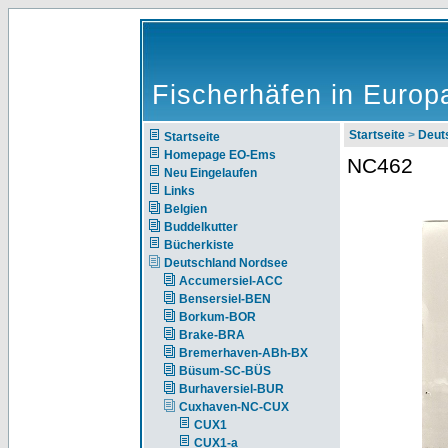
Fischerhäfen in Europ
Startseite
>
Deut
Startseite
Homepage EO-Ems
NC462
Neu Eingelaufen
Links
Belgien
Buddelkutter
Bücherkiste
Deutschland Nordsee
Accumersiel-ACC
Bensersiel-BEN
Borkum-BOR
Brake-BRA
Bremerhaven-ABh-BX
Büsum-SC-BÜS
Burhaversiel-BUR
Cuxhaven-NC-CUX
CUX1
CUX1-a