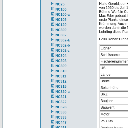
Hallo Gerold, der 
NC25
von 1960 bis Juli
NC100
Böhme-Werft in Cu
NC100-a
Max Eder gebaut. i
NC105
erste Planke eins
Krümmung. Auch no
NC120
werden damit die P
NC300
Lehrling diese Pla
NC302
Gruß Robert Hinn
NC302-a
NC302-b
Eigner
NC302-c
Schiffsname
NC304
NC308
Fischereinummer
NC309
US
NC310
Länge
NC311
Breite
NC312
NC315
Seitenhöhe
NC320-a
BRZ
NC321
Baujahr
NC322
NC328
Bauwerft
NC330
Motor
NC333
PS / KW
NC447
NC458