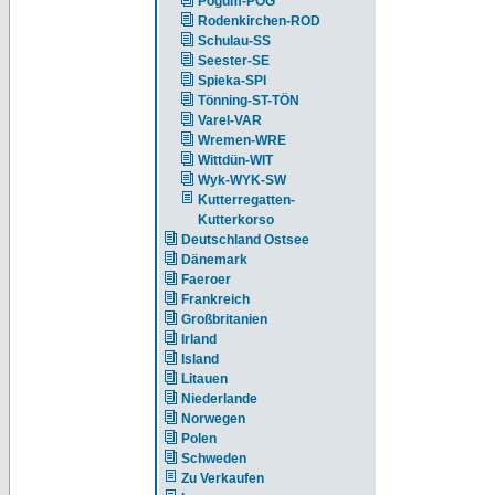
Pogum-POG
Rodenkirchen-ROD
Schulau-SS
Seester-SE
Spieka-SPI
Tönning-ST-TÖN
Varel-VAR
Wremen-WRE
Wittdün-WIT
Wyk-WYK-SW
Kutterregatten-
Kutterkorso
Deutschland Ostsee
Dänemark
Faeroer
Frankreich
Großbritanien
Irland
Island
Litauen
Niederlande
Norwegen
Polen
Schweden
Zu Verkaufen