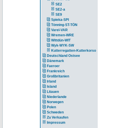
SE2
SE2-a
SE9
Spieka-SPI
Tönning-ST-TÖN
Varel-VAR
Wremen-WRE
Wittdün-WIT
Wyk-WYK-SW
Kutterregatten-Kutterkorso
Deutschland Ostsee
Dänemark
Faeroer
Frankreich
Großbritanien
Irland
Island
Litauen
Niederlande
Norwegen
Polen
Schweden
Zu Verkaufen
Impressum