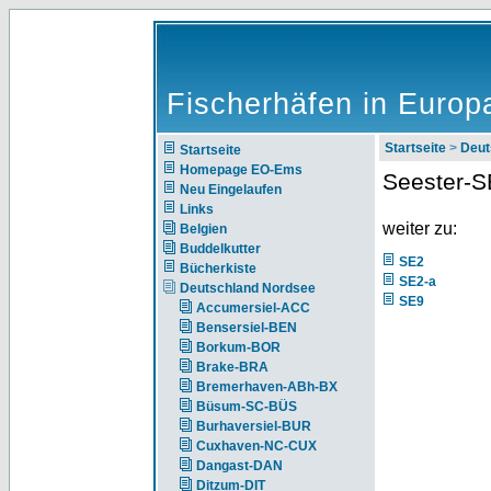
Fischerhäfen in Europ
Startseite
>
Deut
Startseite
Homepage EO-Ems
Seester-S
Neu Eingelaufen
Links
weiter zu:
Belgien
Buddelkutter
SE2
Bücherkiste
SE2-a
Deutschland Nordsee
SE9
Accumersiel-ACC
Bensersiel-BEN
Borkum-BOR
Brake-BRA
Bremerhaven-ABh-BX
Büsum-SC-BÜS
Burhaversiel-BUR
Cuxhaven-NC-CUX
Dangast-DAN
Ditzum-DIT