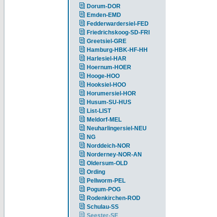
Dorum-DOR
Emden-EMD
Fedderwardersiel-FED
Friedrichskoog-SD-FRI
Greetsiel-GRE
Hamburg-HBK-HF-HH
Harlesiel-HAR
Hoernum-HOER
Hooge-HOO
Hooksiel-HOO
Horumersiel-HOR
Husum-SU-HUS
List-LIST
Meldorf-MEL
Neuharlingersiel-NEU
NG
Norddeich-NOR
Norderney-NOR-AN
Oldersum-OLD
Ording
Pellworm-PEL
Pogum-POG
Rodenkirchen-ROD
Schulau-SS
Seester-SE