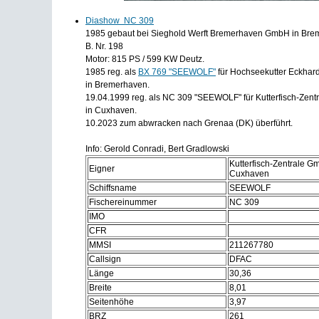
Diashow NC 309
1985 gebaut bei Sieghold Werft Bremerhaven GmbH in Br
B. Nr. 198
Motor: 815 PS / 599 KW Deutz.
1985 reg. als
BX 769 "SEEWOLF"
für Hochseekutter Eckhard
in Bremerhaven.
19.04.1999 reg. als NC 309 "SEEWOLF" für Kutterfisch-Zen
in Cuxhaven.
10.2023 zum abwracken nach Grenaa (DK) überführt.
Info: Gerold Conradi, Bert Gradlowski
Kutterfisch-Zentrale 
Eigner
Cuxhaven
Schiffsname
SEEWOLF
Fischereinummer
NC 309
IMO
CFR
MMSI
211267780
Callsign
DFAC
Länge
30,36
Breite
8,01
Seitenhöhe
3,97
BRZ
261