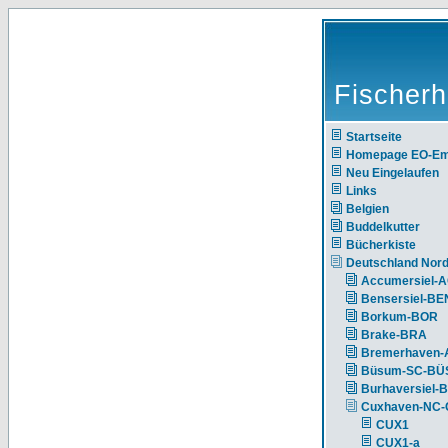
Fischerh
Startseite
Homepage EO-E
Neu Eingelaufen
Links
Belgien
Buddelkutter
Bücherkiste
Deutschland Nor
Accumersiel-
Bensersiel-BE
Borkum-BOR
Brake-BRA
Bremerhaven-
Büsum-SC-BÜ
Burhaversiel-
Cuxhaven-NC
CUX1
CUX1-a