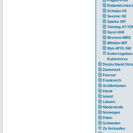
Pogum-POG
Rodenkirchen
Schulau-SS
Seester-SE
Spieka-SPI
Tönning-ST-TÖ
Varel-VAR
Wremen-WRE
Wittdün-WIT
Wyk-WYK-SW
Kutterregatten
Kutterkorso
Deutschland Ost
Dänemark
Faeroer
Frankreich
Großbritanien
Irland
Island
Litauen
Niederlande
Norwegen
Polen
Schweden
Zu Verkaufen