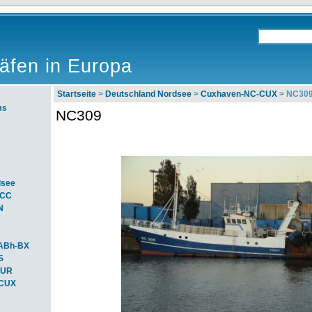
äfen in Europa
Startseite
>
Deutschland Nordsee
>
Cuxhaven-NC-CUX
> NC30
ms
NC309
dsee
ACC
N
ABh-BX
S
BUR
-CUX