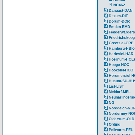
NC462
Dangast-DAN
Ditzum-DIT
Dorum-DOR
Emden-EMD
Fedderwarders
Friedrichskoog
Greetsiel-GRE
Hamburg-HBK
Harlesiel-HAR
Hoernum-HOE
Hooge-HOO
Hooksiel-HOO
Horumersiel-
Husum-SU-HU
List-LIST
Meldorf-MEL
Neuharlingersi
NG
Norddeich-NO
Norderney-NO
Oldersum-OLD
Ording
Pellworm-PEL