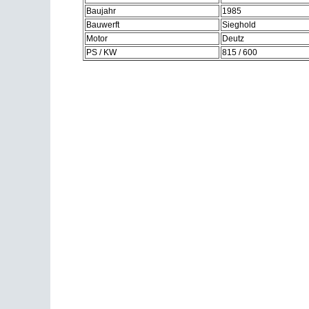
Baujahr
1985
Bauwerft
Sieghold
Motor
Deutz
PS / KW
815 / 600