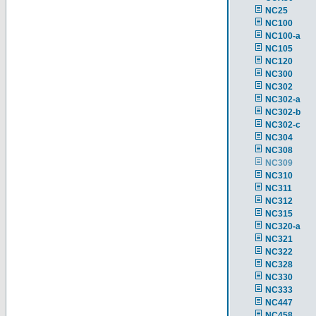
NC25
NC100
NC100-a
NC105
NC120
NC300
NC302
NC302-a
NC302-b
NC302-c
NC304
NC308
NC309
NC310
NC311
NC312
NC315
NC320-a
NC321
NC322
NC328
NC330
NC333
NC447
NC458