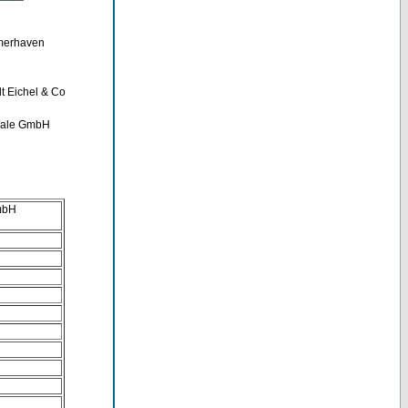
emerhaven
t Eichel & Co
trale GmbH
GmbH