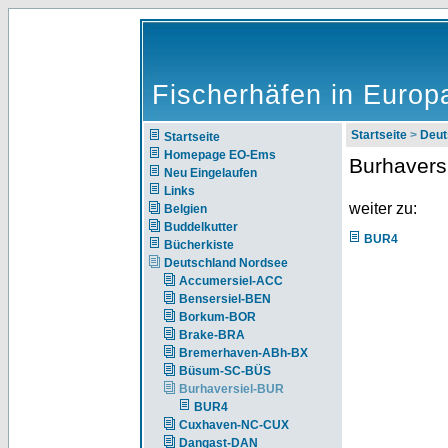
Fischerhäfen in Europ
Startseite
>
Deut
Startseite
Homepage EO-Ems
Burhavers
Neu Eingelaufen
Links
weiter zu:
Belgien
Buddelkutter
BUR4
Bücherkiste
Deutschland Nordsee
Accumersiel-ACC
Bensersiel-BEN
Borkum-BOR
Brake-BRA
Bremerhaven-ABh-BX
Büsum-SC-BÜS
Burhaversiel-BUR
BUR4
Cuxhaven-NC-CUX
Dangast-DAN