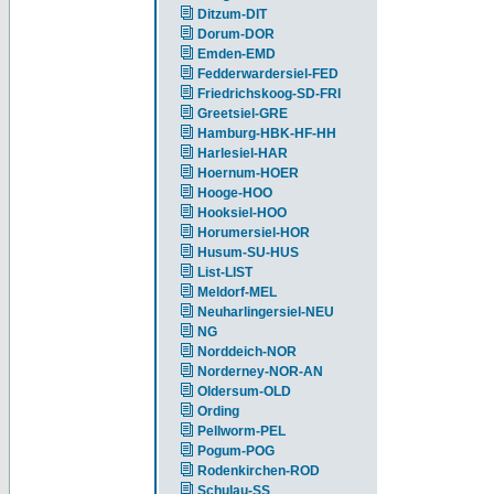
Ditzum-DIT
Dorum-DOR
Emden-EMD
Fedderwardersiel-FED
Friedrichskoog-SD-FRI
Greetsiel-GRE
Hamburg-HBK-HF-HH
Harlesiel-HAR
Hoernum-HOER
Hooge-HOO
Hooksiel-HOO
Horumersiel-HOR
Husum-SU-HUS
List-LIST
Meldorf-MEL
Neuharlingersiel-NEU
NG
Norddeich-NOR
Norderney-NOR-AN
Oldersum-OLD
Ording
Pellworm-PEL
Pogum-POG
Rodenkirchen-ROD
Schulau-SS