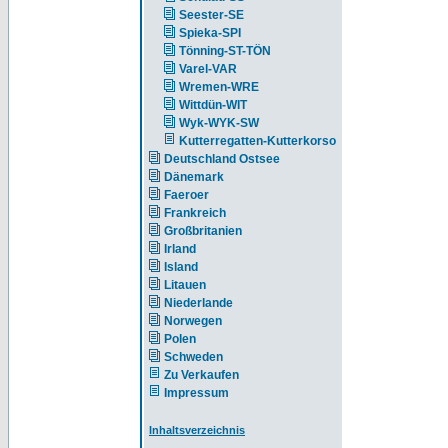
Seester-SE
Spieka-SPI
Tönning-ST-TÖN
Varel-VAR
Wremen-WRE
Wittdün-WIT
Wyk-WYK-SW
Kutterregatten-Kutterkorso
Deutschland Ostsee
Dänemark
Faeroer
Frankreich
Großbritanien
Irland
Island
Litauen
Niederlande
Norwegen
Polen
Schweden
Zu Verkaufen
Impressum
Inhaltsverzeichnis