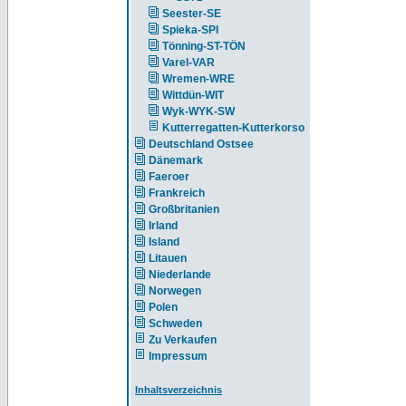
Seester-SE
Spieka-SPI
Tönning-ST-TÖN
Varel-VAR
Wremen-WRE
Wittdün-WIT
Wyk-WYK-SW
Kutterregatten-Kutterkorso
Deutschland Ostsee
Dänemark
Faeroer
Frankreich
Großbritanien
Irland
Island
Litauen
Niederlande
Norwegen
Polen
Schweden
Zu Verkaufen
Impressum
Inhaltsverzeichnis