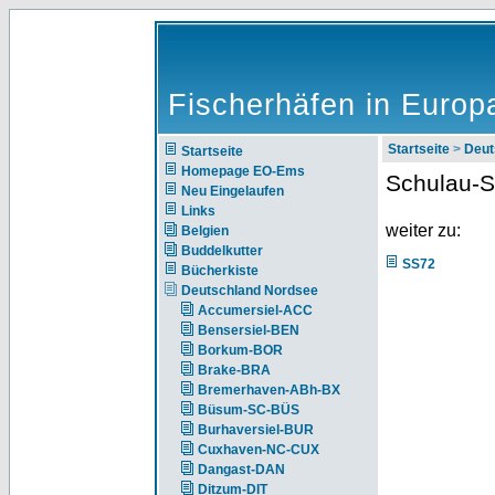
Fischerhäfen in Europ
Startseite
>
Deut
Startseite
Homepage EO-Ems
Schulau-
Neu Eingelaufen
Links
weiter zu:
Belgien
Buddelkutter
SS72
Bücherkiste
Deutschland Nordsee
Accumersiel-ACC
Bensersiel-BEN
Borkum-BOR
Brake-BRA
Bremerhaven-ABh-BX
Büsum-SC-BÜS
Burhaversiel-BUR
Cuxhaven-NC-CUX
Dangast-DAN
Ditzum-DIT