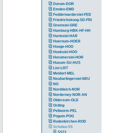
Dorum-DOR
Emden-EMD
Fedderwardersiel-FED
Friedrichskoog-SD-FRI
Greetsiel-GRE
Hamburg-HBK-HF-HH
Harlesiel-HAR
Hoernum-HOER
Hooge-HOO
Hooksiel-HOO
Horumersiel-HOR
Husum-SU-HUS
List-LIST
Meldorf-MEL
Neuharlingersiel-NEU
NG
Norddeich-NOR
Norderney-NOR-AN
Oldersum-OLD
Ording
Pellworm-PEL
Pogum-POG
Rodenkirchen-ROD
Schulau-SS
SS72