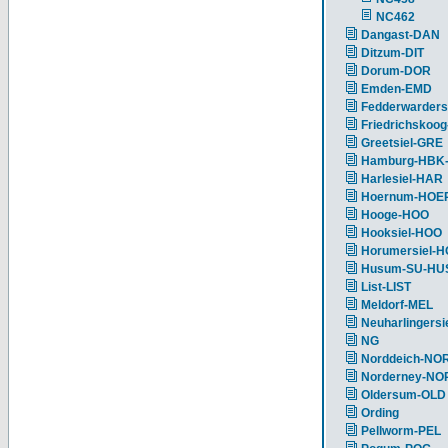
NC462
Dangast-DAN
Ditzum-DIT
Dorum-DOR
Emden-EMD
Fedderwarders
Friedrichskoog
Greetsiel-GRE
Hamburg-HBK
Harlesiel-HAR
Hoernum-HOE
Hooge-HOO
Hooksiel-HOO
Horumersiel-
Husum-SU-HU
List-LIST
Meldorf-MEL
Neuharlingersi
NG
Norddeich-NO
Norderney-NO
Oldersum-OLD
Ording
Pellworm-PEL