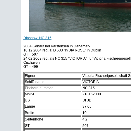
Diashow NC 315
2004 Gebaut bei Karstensen in Dänemark
10.12.2004 reg. al D 683 "INDIA ROSE" in Dublin
GT = 507
24.02.2009 reg. als NC 315 "VICTORIA" für Victoria Fischereigesel
Cuxhaven
GT = 499
Eigner
Victoria Fischerigesellschaft
Schiffsname
VICTORIA
Fischereinummer
NC 315
MMSI
218162000
US
DFJD
Länge
37,05
Breite
10
Seitenhöhe
4,2
GT
507