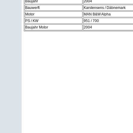
Baujahr
2004
Bauwerft
Karstensens / Däbnemark
Motor
MAN B&W Alpha
PS / KW
951 / 700
Baujahr Motor
2004