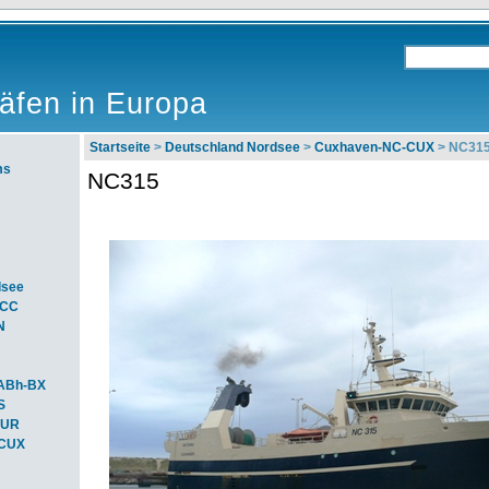
äfen in Europa
Startseite
>
Deutschland Nordsee
>
Cuxhaven-NC-CUX
> NC31
ms
NC315
dsee
ACC
N
ABh-BX
S
BUR
-CUX