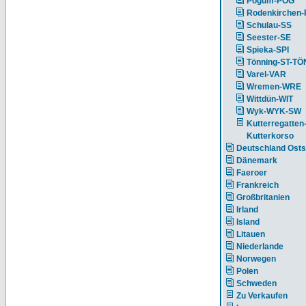
Pogum-POG
Rodenkirchen
Schulau-SS
Seester-SE
Spieka-SPI
Tönning-ST-TÖ
Varel-VAR
Wremen-WRE
Wittdün-WIT
Wyk-WYK-SW
Kutterregatten
Kutterkorso
Deutschland Ost
Dänemark
Faeroer
Frankreich
Großbritanien
Irland
Island
Litauen
Niederlande
Norwegen
Polen
Schweden
Zu Verkaufen