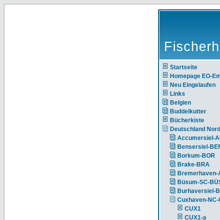
Fischerh
Startseite
Homepage EO-E
Neu Eingelaufen
Links
Belgien
Buddelkutter
Bücherkiste
Deutschland Nor
Accumersiel-
Bensersiel-BE
Borkum-BOR
Brake-BRA
Bremerhaven-
Büsum-SC-BÜ
Burhaversiel-
Cuxhaven-NC
CUX1
CUX1-a