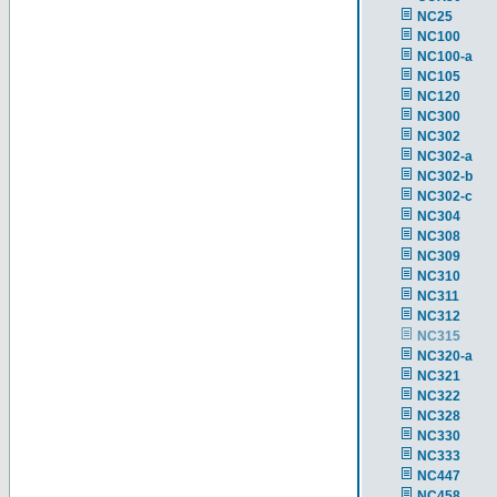
NC25
NC100
NC100-a
NC105
NC120
NC300
NC302
NC302-a
NC302-b
NC302-c
NC304
NC308
NC309
NC310
NC311
NC312
NC315
NC320-a
NC321
NC322
NC328
NC330
NC333
NC447
NC458