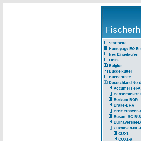
Fischerh
Startseite
Homepage EO-E
Neu Eingelaufen
Links
Belgien
Buddelkutter
Bücherkiste
Deutschland Nor
Accumersiel-
Bensersiel-BE
Borkum-BOR
Brake-BRA
Bremerhaven-
Büsum-SC-BÜ
Burhaversiel-
Cuxhaven-NC
CUX1
CUX1-a