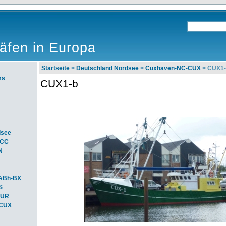
äfen in Europa
Startseite
>
Deutschland Nordsee
>
Cuxhaven-NC-CUX
> CUX1-
ms
CUX1-b
dsee
ACC
N
ABh-BX
S
BUR
-CUX