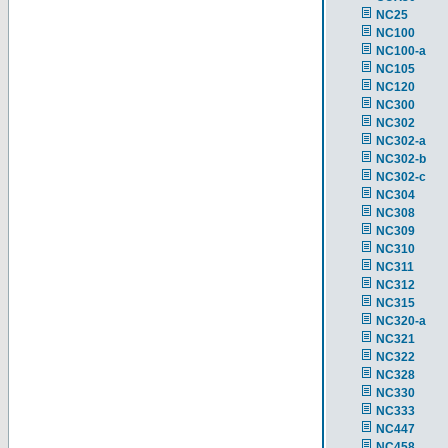
NC25
NC100
NC100-a
NC105
NC120
NC300
NC302
NC302-a
NC302-b
NC302-c
NC304
NC308
NC309
NC310
NC311
NC312
NC315
NC320-a
NC321
NC322
NC328
NC330
NC333
NC447
NC458