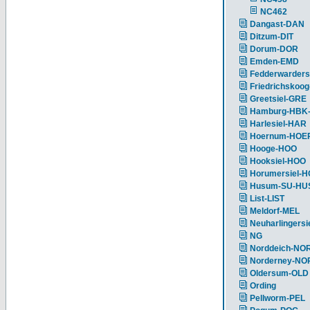
NC462
Dangast-DAN
Ditzum-DIT
Dorum-DOR
Emden-EMD
Fedderwarders
Friedrichskoog
Greetsiel-GRE
Hamburg-HBK
Harlesiel-HAR
Hoernum-HOE
Hooge-HOO
Hooksiel-HOO
Horumersiel-
Husum-SU-HU
List-LIST
Meldorf-MEL
Neuharlingersi
NG
Norddeich-NO
Norderney-NO
Oldersum-OLD
Ording
Pellworm-PEL