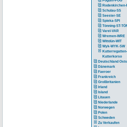
Pogum-POG
Rodenkirchen
Schulau-SS
Seester-SE
Spieka-SPI
Tönning-ST-TÖ
Varel-VAR
Wremen-WRE
Wittdün-WIT
Wyk-WYK-SW
Kutterregatten
Kutterkorso
Deutschland Ost
Dänemark
Faeroer
Frankreich
Großbritanien
Irland
Island
Litauen
Niederlande
Norwegen
Polen
Schweden
Zu Verkaufen