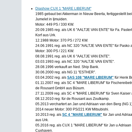
Diashow CUX 1 "MARE LIBERUM"
1985 gebaut bei Akkerman in Nieuw Beerta, fertiggestellt bei
Jumelet in Ijmuiden.
Motor: 449 PS / 330 KW.
20.09.1985 reg. als UK 6 "AALTJE VAN ENTE" für Fa. Paste
Korf aus Urk.
12.1988 Motor: 370 PS / 272 KW.
24.06.1991 reg. als NC 320 "AALTJE VAN ENTE" für Pasko 
Motor: 300 PS / 221 KW.
08.08.1991 reg. als UK 6 "AALTJE VAN ENTE".
03.03.1993 reg. als NC 320 "AALTJE VAN ENTE".
28.08.1996 verkauft an Ned. Ship Bank.
30.06.2000 reg. als NG 11 "ESTHER".
03.04.2002 reg. als
SAS 108 "MARE LIBERUM"
für Henk B
01.11.2007 reg. als SC 4 "MARE LIBERUM" für Fischereibetr
de Rousant GmbH aus Büsum.
27.11.2009 reg. als SC 4 "MARE LIBERUM" für Sven Kaiser 
08.12.2010 reg. für de Rousant aus Zoutkamp.
05.2013 verchartert an Jan und Adriaan van den Berg (NG 1)
2014 neuer Motor: 300 PS/221 KW Mitsubishi.
10.2013 reg. als
SC 4 "MARE LIBERUM"
für Jan und Adria
aus Urk.
05.2016 reg. als CUX 1 "MARE LIBERUM" für Jan u Adriaan v.
Cuxhaven.