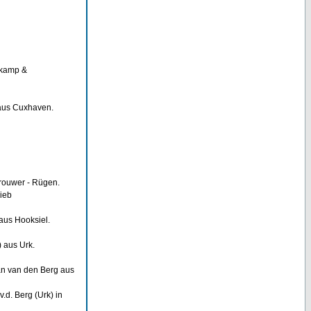
rkamp &
aus Cuxhaven.
rouwer - Rügen.
ieb
aus Hooksiel.
 aus Urk.
an van den Berg aus
d. Berg (Urk) in