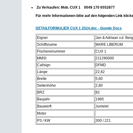
Zu Verkaufen: Mob. CUX 1 0049 170 6552877
Für mehr Informationen bitte auf den folgenden Link klick
DETAILFORMULIER CUX 1 2024.doc - Google Docs
Eigner
Jan & Adriaan v.d. Berg
Schiffsname
MARE LIBERUM
Fischereinummer
CUX 1
MMSI
211290000
Callsign
DFMD
Länge
22,82
Breite
5,60
Seitenhöhe
2,80
BRZ
82
Baujahr
1985
Bauwerft
Jumelet
Motor
PS / KW
300 / 221