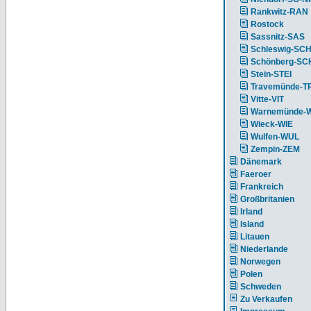
Rankwitz-RAN
Rostock
Sassnitz-SAS
Schleswig-SC
Schönberg-S
Stein-STEI
Travemünde-T
Vitte-VIT
Warnemünde-
Wieck-WIE
Wulfen-WUL
Zempin-ZEM
Dänemark
Faeroer
Frankreich
Großbritanien
Irland
Island
Litauen
Niederlande
Norwegen
Polen
Schweden
Zu Verkaufen