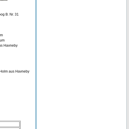
og B. Nr. 31
um
sum
aus Havneby
s Holm aus Havneby