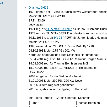
SH
Diashow SH12
1970 gebaut bei L. Voss in Aurich Ihlow / Westerende-Kirchlo
Motor: 200 PS / 147 KW SKL
BRT = 43,69
US = DLYN
1971 reg. als
SU 5 "MARIANNE"
für Bruno Hirsch aus Hus
1978 reg. als SU 5 "ANDREA I" für Hauke Lorenzen aus Hu
30.11.1985 reg. als
HV 73 "
RØM
"
für Jorgen Marius Holm 
Motor: 225 PS / 165 PS
1990 neuer Motor: 225 PS / 165 KW DAF Bj. 1990
04.10.1993 Motor :275 PS / 202 KW
Korddüse angebaut und zum Stellnetzkutter umgebaut
05.04.2001 reg. als "FRITDSSKIP" Roem für Jorgen Mariu
14.08.2001 reg. für Thomas Benthien aus Mölln
15.07.2003 reg. als
SH 12 "VENUS" in Heiligenhafen
US = DKVV
2003 umgebaut für die Stellnetzfischerei.
31.01.2008 Motor 299 PS / 220 KW Iveco
2015 aus dem Register genommen.
2016 ausgebrannt und aufgelegt in Hanstholm.
Info: Henk Perdock - Gerold Conradi - Kotterfoto
Eigner
Thomas Benthien