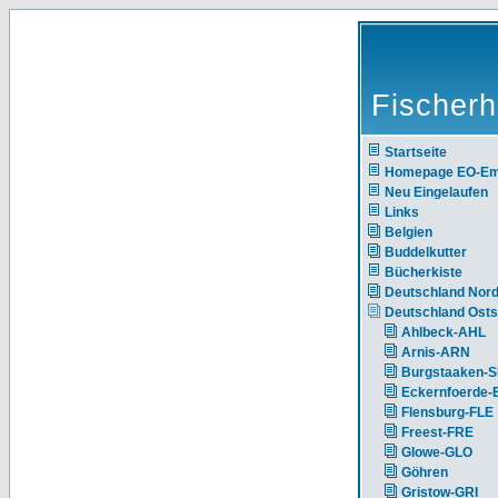
Fischerh
Startseite
Homepage EO-E
Neu Eingelaufen
Links
Belgien
Buddelkutter
Bücherkiste
Deutschland Nor
Deutschland Ost
Ahlbeck-AHL
Arnis-ARN
Burgstaaken-
Eckernfoerde
Flensburg-FLE
Freest-FRE
Glowe-GLO
Göhren
Gristow-GRI