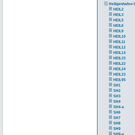
Heiligenhafen-
HEIL2
HEIL3
HEIL5
HEIL6
HEIL9
HEIL10
HEIL11
HEIL12
HEIL14
HEIL15
HEIL22
HEIL24
HEIL33
HEIL95
SH1
SH2
SH3
SH4
SH4-a
SH6
SH7
SH8
SH9
SH9-a