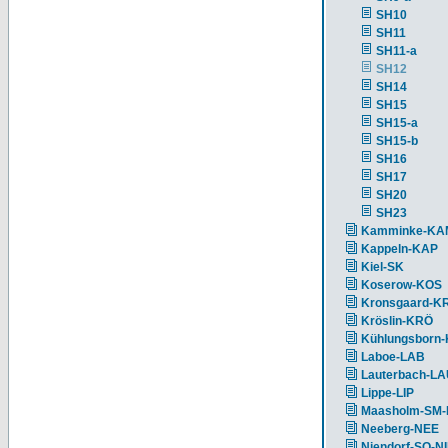
SH10
SH11
SH11-a
SH12
SH14
SH15
SH15-a
SH15-b
SH16
SH17
SH20
SH23
Kamminke-KA
Kappeln-KAP
Kiel-SK
Koserow-KOS
Kronsgaard-K
Kröslin-KRÖ
Kühlungsborn
Laboe-LAB
Lauterbach-L
Lippe-LIP
Maasholm-SM
Neeberg-NEE
Niendorf-SO-N