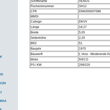
Schiffsname
VENUS
Fischereinummer
SH12
CFR
DNK000007088
MMSI
Callsign
DKVV
Länge
18,27
Breite
5,05
Seitenhöhe
2,20
BRZ
51
Baujahr
1970
Bauwerft
L.Voss - Westerende K
M
Motor
IVECO
PS / KW
299/220
RO
-KÜH
AU
-MAA
IE