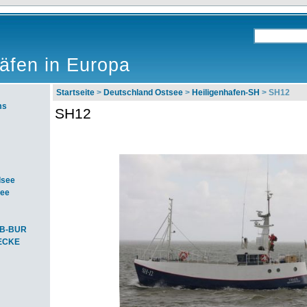
äfen in Europa
Startseite
>
Deutschland Ostsee
>
Heiligenhafen-SH
> SH12
ms
SH12
dsee
see
SB-BUR
-ECKE