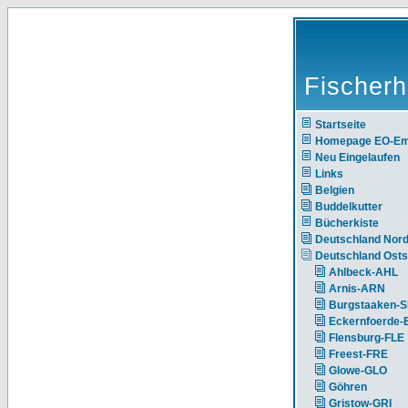
Fischerh
Startseite
Homepage EO-E
Neu Eingelaufen
Links
Belgien
Buddelkutter
Bücherkiste
Deutschland Nor
Deutschland Ost
Ahlbeck-AHL
Arnis-ARN
Burgstaaken-
Eckernfoerde
Flensburg-FLE
Freest-FRE
Glowe-GLO
Göhren
Gristow-GRI