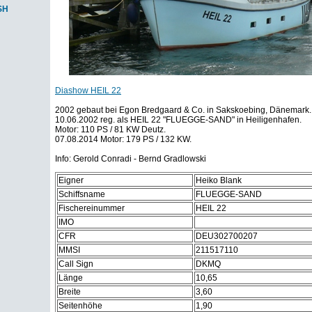
SH
Diashow HEIL 22
2002 gebaut bei Egon Bredgaard & Co. in Sakskoebing, Dänemark.
10.06.2002 reg. als HEIL 22 "FLUEGGE-SAND" in Heiligenhafen.
Motor: 110 PS / 81 KW Deutz.
07.08.2014 Motor: 179 PS / 132 KW.
Info: Gerold Conradi - Bernd Gradlowski
Eigner
Heiko Blank
Schiffsname
FLUEGGE-SAND
Fischereinummer
HEIL 22
IMO
CFR
DEU302700207
MMSI
211517110
Call Sign
DKMQ
Länge
10,65
Breite
3,60
Seitenhöhe
1,90