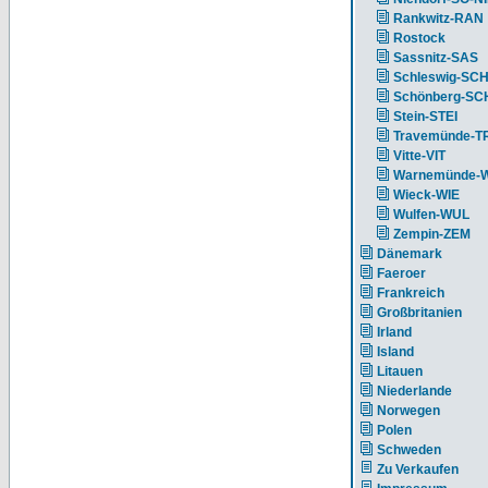
Rankwitz-RAN
Rostock
Sassnitz-SAS
Schleswig-SC
Schönberg-S
Stein-STEI
Travemünde-T
Vitte-VIT
Warnemünde-
Wieck-WIE
Wulfen-WUL
Zempin-ZEM
Dänemark
Faeroer
Frankreich
Großbritanien
Irland
Island
Litauen
Niederlande
Norwegen
Polen
Schweden
Zu Verkaufen