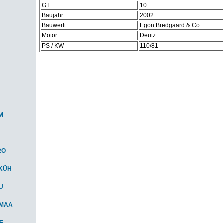
GT
10
Baujahr
2002
Bauwerft
Egon Bredgaard & Co
Motor
Deutz
PS / KW
110/81
M
RO
-KÜH
AU
-MAA
IE