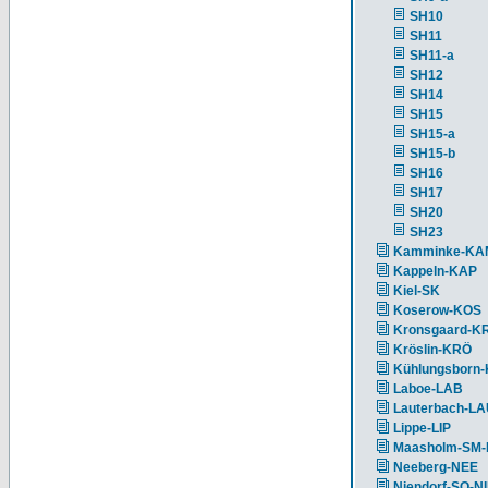
SH10
SH11
SH11-a
SH12
SH14
SH15
SH15-a
SH15-b
SH16
SH17
SH20
SH23
Kamminke-KA
Kappeln-KAP
Kiel-SK
Koserow-KOS
Kronsgaard-K
Kröslin-KRÖ
Kühlungsborn
Laboe-LAB
Lauterbach-L
Lippe-LIP
Maasholm-SM
Neeberg-NEE
Niendorf-SO-N