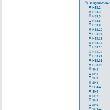
Heiligenhafen-
HEIL2
HEIL3
HEIL5
HEIL6
HEIL9
HEIL10
HEIL11
HEIL12
HEIL14
HEIL15
HEIL22
HEIL24
HEIL33
HEIL95
SH1
SH2
SH3
SH4
SH4-a
SH6
SH7
SH8
SH9
SH9-a