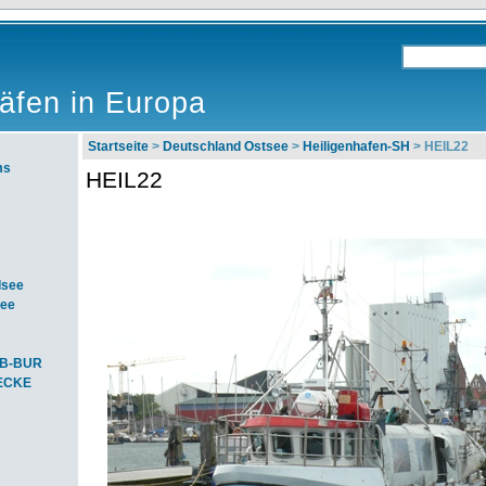
äfen in Europa
Startseite
>
Deutschland Ostsee
>
Heiligenhafen-SH
> HEIL22
ms
HEIL22
dsee
see
SB-BUR
-ECKE