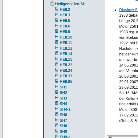
Heiligenhafen-SH
HEIL2
Diashow 
HEIL3
1983 gebaut
HEIL5
Länge 20,
HEIL6
Motor 250 
HEIL9
1983 reg. a
HEIL10
von Borku
HEIL11
1992 bei D
HEIL12
Nachdem Kl
HEIL14
hat der Kut
HEIL15
und wurde 
HEIL22
14.05.2001
HEIL24
aus Veenh
HEIL33
20.08.2001
HEIL95
29.01.2007
SH1
23.09.2011
SH2
SH 16 "MA
SH3
der Kutter
SH4
und erhält
SH4-a
Motor: 300
SH6
17.02.2012
SH7
(Gebr. S. &
SH8
SH9
SH9-a