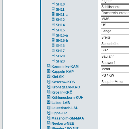
Eigner
SH10
Schiffsname
SH11
Fischereinummer
SH11-a
MMSI
SH12
SH14
US
SH15
Länge
SH15-a
Breite
SH15-b
Seitenhöhe
SH16
BRZ
SH17
SH20
Baujahr
SH23
Bauwerft
Kamminke-KAM
Motor
Kappeln-KAP
PS / KW
Kiel-SK
Baujahr Motor
Koserow-KOS
Kronsgaard-KRO
Kröslin-KRÖ
Kühlungsborn-KÜH
Laboe-LAB
Lauterbach-LAU
Lippe-LIP
Maasholm-SM-MAA
Neeberg-NEE
Niendorf-SO-NIE