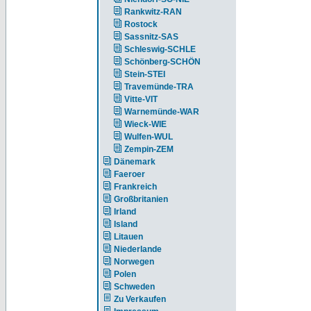
Rankwitz-RAN
Rostock
Sassnitz-SAS
Schleswig-SCHLE
Schönberg-SCHÖN
Stein-STEI
Travemünde-TRA
Vitte-VIT
Warnemünde-WAR
Wieck-WIE
Wulfen-WUL
Zempin-ZEM
Dänemark
Faeroer
Frankreich
Großbritanien
Irland
Island
Litauen
Niederlande
Norwegen
Polen
Schweden
Zu Verkaufen