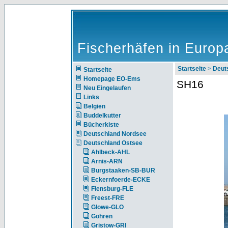
Fischerhäfen in Europ
Startseite
>
Deut
Startseite
Homepage EO-Ems
SH16
Neu Eingelaufen
Links
Belgien
Buddelkutter
Bücherkiste
Deutschland Nordsee
Deutschland Ostsee
Ahlbeck-AHL
Arnis-ARN
Burgstaaken-SB-BUR
Eckernfoerde-ECKE
Flensburg-FLE
Freest-FRE
Glowe-GLO
Göhren
Gristow-GRI