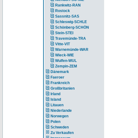
Rankwitz-RAN
Rostock
Sassnitz-SAS
Schleswig-SCHLE
Schönberg-SCHÖN
Stein-STEI
Travemünde-TRA
Vitte-VIT
Warnemünde-WAR
Wieck-WIE
Wulfen-WUL
Zempin-ZEM
Dänemark
Faeroer
Frankreich
Großbritanien
Irland
Island
Litauen
Niederlande
Norwegen
Polen
Schweden
Zu Verkaufen