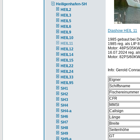
Heiligenhafen-SH
HEIL2
HEIL3
HEIL5
HEIL6
Diashow HEIL 11
HEIL9
HEIL10
1985 gebaut bei D
HEIL11
1985 reg. als LIP 
Motor: 48PS/35KW
HEIL12
16.07.2024 reg. al
HEIL14
Motor: 82PS/60KW
HEIL15
HEIL22
Info: Gerold Conra
HEIL24
HEIL33
Eigner
HEIL95
Schiffsname
SH1
Fischereinummer
SH2
CFR
SH3
MMSI
SH4
SH4-a
Callsign
SH6
Länge
SH7
Breite
SH8
Seitenhöhe
SH9
GT
SH9-a