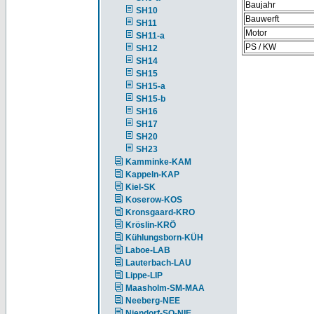
Baujahr
SH10
Bauwerft
SH11
Motor
SH11-a
PS / KW
SH12
SH14
SH15
SH15-a
SH15-b
SH16
SH17
SH20
SH23
Kamminke-KAM
Kappeln-KAP
Kiel-SK
Koserow-KOS
Kronsgaard-KRO
Kröslin-KRÖ
Kühlungsborn-KÜH
Laboe-LAB
Lauterbach-LAU
Lippe-LIP
Maasholm-SM-MAA
Neeberg-NEE
Niendorf-SO-NIE