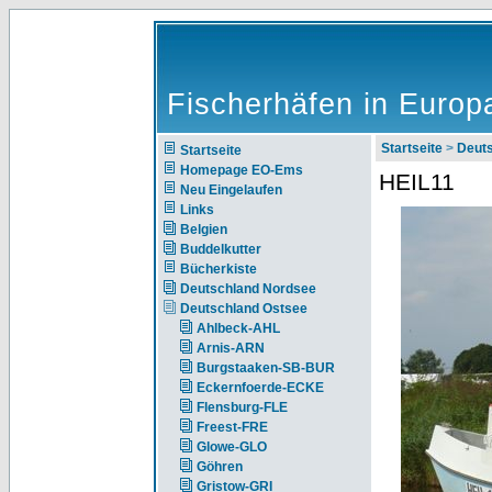
Fischerhäfen in Europ
Startseite
>
Deut
Startseite
Homepage EO-Ems
HEIL11
Neu Eingelaufen
Links
Belgien
Buddelkutter
Bücherkiste
Deutschland Nordsee
Deutschland Ostsee
Ahlbeck-AHL
Arnis-ARN
Burgstaaken-SB-BUR
Eckernfoerde-ECKE
Flensburg-FLE
Freest-FRE
Glowe-GLO
Göhren
Gristow-GRI