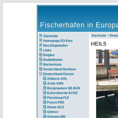
Fischerhäfen in Europ
Startseite
>
Deut
Startseite
Homepage EO-Ems
HEIL5
Neu Eingelaufen
Links
Belgien
Buddelkutter
Bücherkiste
Deutschland Nordsee
Deutschland Ostsee
Ahlbeck-AHL
Arnis-ARN
Burgstaaken-SB-BUR
Eckernfoerde-ECKE
Flensburg-FLE
Freest-FRE
Glowe-GLO
Göhren
Gristow-GRI