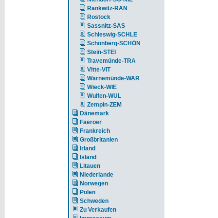
Rankwitz-RAN
Rostock
Sassnitz-SAS
Schleswig-SCHLE
Schönberg-SCHÖN
Stein-STEI
Travemünde-TRA
Vitte-VIT
Warnemünde-WAR
Wieck-WIE
Wulfen-WUL
Zempin-ZEM
Dänemark
Faeroer
Frankreich
Großbritanien
Irland
Island
Litauen
Niederlande
Norwegen
Polen
Schweden
Zu Verkaufen