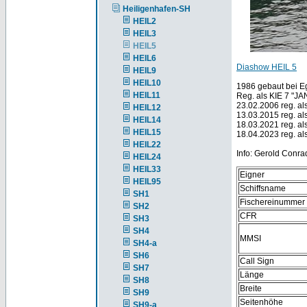
Heiligenhafen-SH
HEIL2
HEIL3
HEIL5
HEIL6
Diashow HEIL 5
HEIL9
HEIL10
1986 gebaut bei E
HEIL11
Reg. als KIE 7 "JA
23.02.2006 reg. al
HEIL12
13.03.2015 reg. als
HEIL14
18.03.2021 reg. a
HEIL15
18.04.2023 reg. a
HEIL22
Info: Gerold Conra
HEIL24
HEIL33
Eigner
HEIL95
Schiffsname
SH1
Fischereinummer
SH2
CFR
SH3
SH4
MMSI
SH4-a
SH6
Call Sign
SH7
Länge
SH8
Breite
SH9
Seitenhöhe
SH9-a