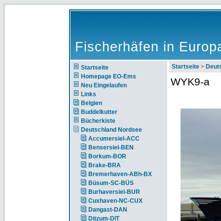
Fischerhäfen in Europ
Startseite
>
Deut
Startseite
Homepage EO-Ems
WYK9-a
Neu Eingelaufen
Links
Belgien
Buddelkutter
Bücherkiste
Deutschland Nordsee
Accumersiel-ACC
Bensersiel-BEN
Borkum-BOR
Brake-BRA
Bremerhaven-ABh-BX
Büsum-SC-BÜS
Burhaversiel-BUR
Cuxhaven-NC-CUX
Dangast-DAN
Ditzum-DIT