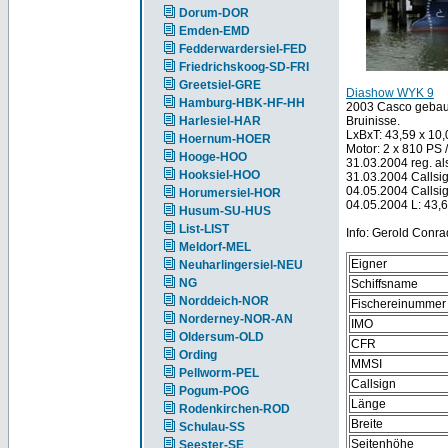
Dorum-DOR
Emden-EMD
Fedderwardersiel-FED
Friedrichskoog-SD-FRI
Greetsiel-GRE
Diashow WYK 9
Hamburg-HBK-HF-HH
2003 Casco gebaut 
Harlesiel-HAR
Bruinisse.
LxBxT: 43,59 x 10
Hoernum-HOER
Motor: 2 x 810 PS 
Hooge-HOO
31.03.2004 reg. 
Hooksiel-HOO
31.03.2004 Callsi
04.05.2004 Callsi
Horumersiel-HOR
04.05.2004 L: 43,
Husum-SU-HUS
List-LIST
Info: Gerold Conrad
Meldorf-MEL
Eigner
Neuharlingersiel-NEU
NG
Schiffsname
Norddeich-NOR
Fischereinummer
Norderney-NOR-AN
IMO
Oldersum-OLD
CFR
Ording
MMSI
Pellworm-PEL
Callsign
Pogum-POG
Länge
Rodenkirchen-ROD
Breite
Schulau-SS
Seitenhöhe
Seester-SE