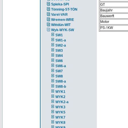
Spieka-SPI
GT
Tönning-ST-TÖN
Baujahr
Varel-VAR
Bauwerft
Wremen-WRE
Motor
Wittdün-WIT
PS / KW
Wyk-WYK-SW
SW1
SW1-a
SW2-a
SW3
SW4
SW6
SW6-a
SW7
SW8
SW8-a
SW8-b
WYK1
WYK2
WYK2-a
WYK3
WYK5
WYK7
WYK8
WYK9