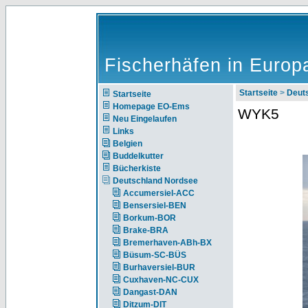
Fischerhäfen in Europ
Startseite
>
Deut
Startseite
Homepage EO-Ems
WYK5
Neu Eingelaufen
Links
Belgien
Buddelkutter
Bücherkiste
Deutschland Nordsee
Accumersiel-ACC
Bensersiel-BEN
Borkum-BOR
Brake-BRA
Bremerhaven-ABh-BX
Büsum-SC-BÜS
Burhaversiel-BUR
Cuxhaven-NC-CUX
Dangast-DAN
Ditzum-DIT