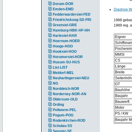
Dorum-DOR
Emden-EMD
Diashow 
Fedderwardersiel-FED
Friedrichskoog-SD-FRI
1988 gebau
Greetsiel-GRE
1989 reg. 
Hamburg-HBK-HF-HH
Harlesiel-HAR
Eigner
Hoernum-HOER
Schiffsna
Hooge-HOO
Fischerei
Hooksiel-HOO
MMSI
Horumersiel-HOR
CS
Husum-SU-HUS
Länge
List-LIST
Breite
Meldorf-MEL
Neuharlingersiel-NEU
Seitenhöh
NG
GT
Norddeich-NOR
Bauhöhe
Norderney-NOR-AN
Baujahr
Oldersum-OLD
Bauwerft
Ording
Motor
Pellworm-PEL
PS / KW
Pogum-POG
Baujahr M
Rodenkirchen-ROD
Schulau-SS
Seester-SE