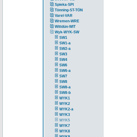
Spieka-SPI
Tönning-ST-TÖN
Varel-VAR
Wremen-WRE
Wittdün-WIT
Wyk-WYK-SW
SW1
SW1-a
SW2-a
SW3
SW4
SW6
SW6-a
SW7
SW8
SW8-a
SW8-b
WYK1
WYK2
WYK2-a
WYK3
WYK5
WYK7
WYK8
WYK9