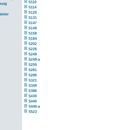
S110
mvig
S114
S125
lster
S131
S147
S149
e
S158
S184
S202
S226
S249
S249-a
S250
S281
S286
S321
S349
S386
S430
S440
S440-a
S523