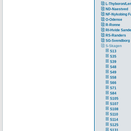
L-Thyboron/Le
ND-Naestved
NF-Nykobing Fa
O-Odense
R-Ronne
RI-Hvide Sand
RS-Randers
SG-Svendborg
S-Skagen
S13
S35
S39
S48
S49
S58
S66
S71
S84
S105
S107
S108
S110
S114
S125
S131