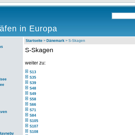
äfen in Europa
Startseite
>
Dänemark
> S-Skagen
ms
S-Skagen
weiter zu:
S13
S35
dsee
S39
see
S48
S49
S58
S66
S71
aven
S84
S105
S107
S108
Havneby