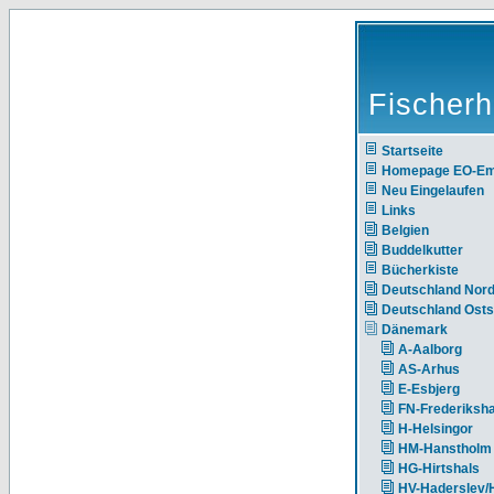
Fischerh
Startseite
Homepage EO-E
Neu Eingelaufen
Links
Belgien
Buddelkutter
Bücherkiste
Deutschland Nor
Deutschland Ost
Dänemark
A-Aalborg
AS-Arhus
E-Esbjerg
FN-Frederiksh
H-Helsingor
HM-Hanstholm
HG-Hirtshals
HV-Haderslev/