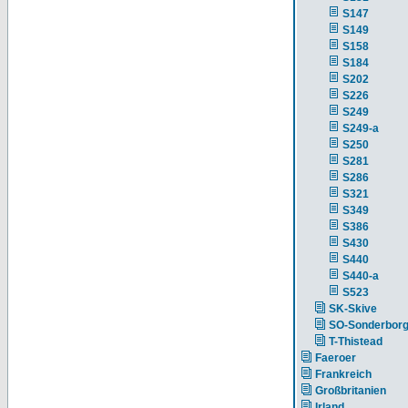
S147
S149
S158
S184
S202
S226
S249
S249-a
S250
S281
S286
S321
S349
S386
S430
S440
S440-a
S523
SK-Skive
SO-Sonderbor
T-Thistead
Faeroer
Frankreich
Großbritanien
Irland