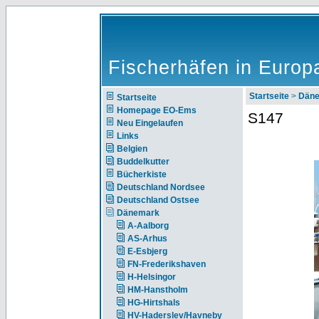
Fischerhäfen in Europ
Startseite
>
Dän
Startseite
Homepage EO-Ems
S147
Neu Eingelaufen
Links
Belgien
Buddelkutter
Bücherkiste
Deutschland Nordsee
Deutschland Ostsee
Dänemark
A-Aalborg
AS-Arhus
E-Esbjerg
FN-Frederikshaven
H-Helsingor
HM-Hanstholm
HG-Hirtshals
HV-Haderslev/Havneby