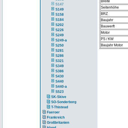
Breite
S147
Seitenhöhe
S149
BRZ
S158
S184
Baujahr
S202
Bauwerft
S226
Motor
S249
PS / KW
S249-a
Baujahr Motor
S250
S281
S286
S321
S349
S386
S430
S440
S440-a
S523
SK-Skive
SO-Sonderborg
T-Thistead
Faeroer
Frankreich
Großbritanien
Irland