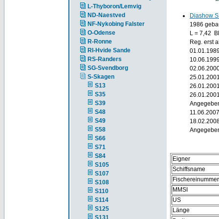
L-Thyboron/Lemvig
ND-Naestved
Diashow S
NF-Nykobing Falster
1986 gebaut
O-Odense
L = 7,42 
R-Ronne
Reg. erst 
RI-Hvide Sande
01.01.1989
RS-Randers
10.06.1999
SG-Svendborg
02.06.2000
S-Skagen
25.01.200
S13
26.01.2001
S35
26.01.2001
S39
Angegeben
S48
11.06.2007
S49
18.02.2008
S58
Angegeben
S66
S71
S84
Eigner
S105
Schiffsname
S107
Fischereinummer
S108
MMSI
S110
S114
US
S125
Länge
S131