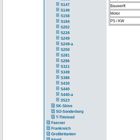
S147
Bauwerft
S149
Motor
S158
PS / KW
S184
S202
S226
S249
S249-a
S250
S281
S286
S321
S349
S386
S430
S440
S440-a
S523
SK-Skive
SO-Sonderborg
T-Thistead
Faeroer
Frankreich
Großbritanien
Irland