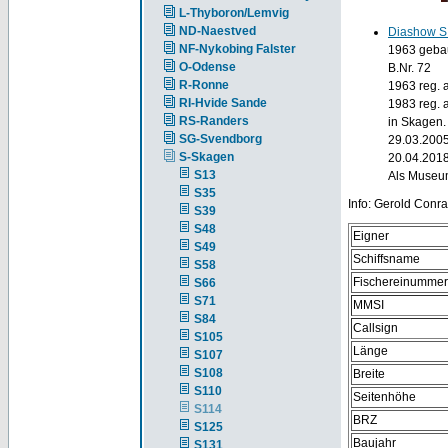
L-Thyboron/Lemvig
ND-Naestved
Diashow S
NF-Nykobing Falster
1963 gebau
O-Odense
B.Nr. 72
R-Ronne
1963 reg. 
RI-Hvide Sande
1983 reg. 
RS-Randers
in Skagen.
SG-Svendborg
29.03.2005
S-Skagen
20.04.201
S13
Als Museum
S35
Info: Gerold Conr
S39
S48
Eigner
S49
Schiffsname
S58
Fischereinummer
S66
S71
MMSI
S84
Callsign
S105
Länge
S107
S108
Breite
S110
Seitenhöhe
S114
BRZ
S125
Baujahr
S131