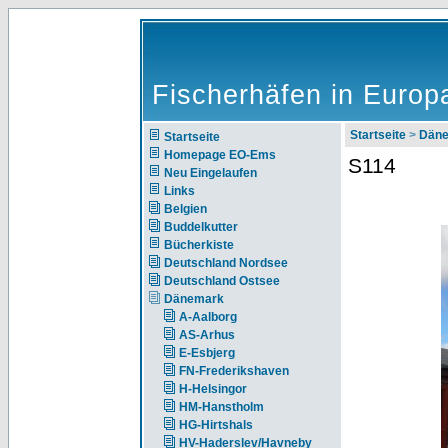
Fischerhäfen in Europ
Startseite
>
Dän
Startseite
Homepage EO-Ems
S114
Neu Eingelaufen
Links
Belgien
Buddelkutter
Bücherkiste
Deutschland Nordsee
Deutschland Ostsee
Dänemark
A-Aalborg
AS-Arhus
E-Esbjerg
FN-Frederikshaven
H-Helsingor
HM-Hanstholm
HG-Hirtshals
HV-Haderslev/Havneby