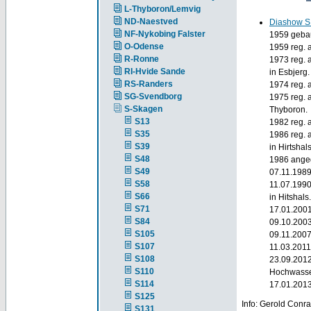
L-Thyboron/Lemvig
ND-Naestved
Diashow S
NF-Nykobing Falster
1959 gebau
O-Odense
1959 reg. 
R-Ronne
1973 reg. 
RI-Hvide Sande
in Esbjerg.
RS-Randers
1974 reg. 
SG-Svendborg
1975 reg. 
S-Skagen
Thyboron.
S13
1982 reg. 
S35
1986 reg. 
S39
in Hirtshals
S48
1986 ange
S49
07.11.1989
S58
11.07.1990
S66
in Hitshals.
S71
17.01.200
S84
09.10.2003
S105
09.11.2007
S107
11.03.2011
S108
23.09.2012
S110
Hochwasser
S114
17.01.201
S125
Info: Gerold Conr
S131