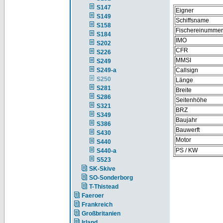
S147
Eigner
S149
Schiffsname
S158
Fischereinummer
S184
IMO
S202
CFR
S226
MMSI
S249
S249-a
Callsign
S250
Länge
S281
Breite
S286
Seitenhöhe
S321
BRZ
S349
Baujahr
S386
Bauwerft
S430
Motor
S440
PS / KW
S440-a
S523
SK-Skive
SO-Sonderborg
T-Thistead
Faeroer
Frankreich
Großbritanien
Irland