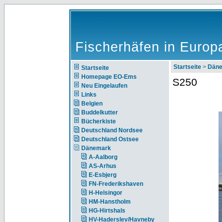
Fischerhäfen in Europ
Startseite
>
Dän
Startseite
Homepage EO-Ems
S250
Neu Eingelaufen
Links
Belgien
Buddelkutter
Bücherkiste
Deutschland Nordsee
Deutschland Ostsee
Dänemark
A-Aalborg
AS-Arhus
E-Esbjerg
FN-Frederikshaven
H-Helsingor
HM-Hanstholm
HG-Hirtshals
HV-Haderslev/Havneby