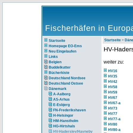
Fischerhäfen in Europ
Startseite
>
Dän
Startseite
Homepage EO-Ems
HV-Hader
Neu Eingelaufen
Links
weiter zu:
Belgien
Buddelkutter
HV16
Bücherkiste
HV35
Deutschland Nordsee
HV42
Deutschland Ostsee
HV58
Dänemark
HV59
A-Aalborg
HV67
AS-Arhus
HV67-a
E-Esbjerg
HV73
FN-Frederikshaven
HV77
H-Helsingor
HV77-a
HM-Hanstholm
HV80
HG-Hirtshals
HV80-a
HV-Haderslev/Havneby