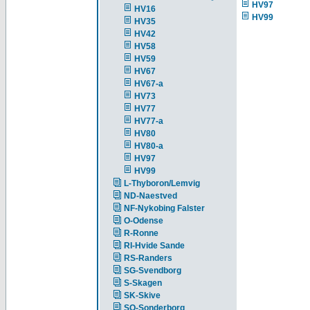
HV97
HV16
HV99
HV35
HV42
HV58
HV59
HV67
HV67-a
HV73
HV77
HV77-a
HV80
HV80-a
HV97
HV99
L-Thyboron/Lemvig
ND-Naestved
NF-Nykobing Falster
O-Odense
R-Ronne
RI-Hvide Sande
RS-Randers
SG-Svendborg
S-Skagen
SK-Skive
SO-Sonderborg