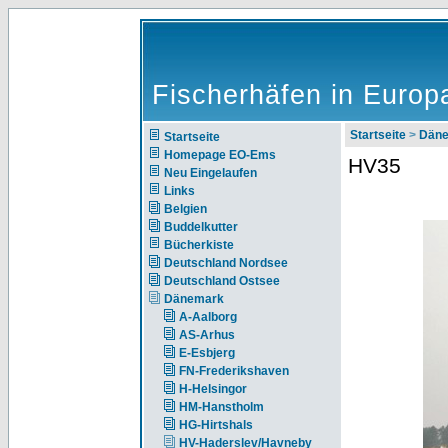
Fischerhäfen in Europ
Startseite
>
Dän
Startseite
Homepage EO-Ems
HV35
Neu Eingelaufen
Links
Belgien
Buddelkutter
Bücherkiste
Deutschland Nordsee
Deutschland Ostsee
Dänemark
A-Aalborg
AS-Arhus
E-Esbjerg
FN-Frederikshaven
H-Helsingor
HM-Hanstholm
HG-Hirtshals
HV-Haderslev/Havneby