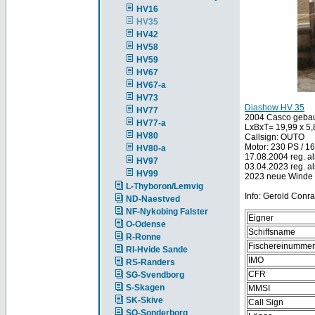
HV16
HV35
HV42
HV58
HV59
HV67
HV67-a
HV73
Diashow HV 35
HV77
2004 Casco gebaut
HV77-a
LxBxT= 19,99 x 5
HV80
Callsign: OUTO
Motor: 230 PS / 16
HV80-a
17.08.2004 reg. a
HV97
03.04.2023 reg. al
HV99
2023 neue Winde (
L-Thyboron/Lemvig
Info: Gerold Conrad
ND-Naestved
NF-Nykobing Falster
Eigner
O-Odense
Schiffsname
R-Ronne
Fischereinummer
RI-Hvide Sande
IMO
RS-Randers
CFR
SG-Svendborg
S-Skagen
MMSI
SK-Skive
Call Sign
SO-Sonderborg