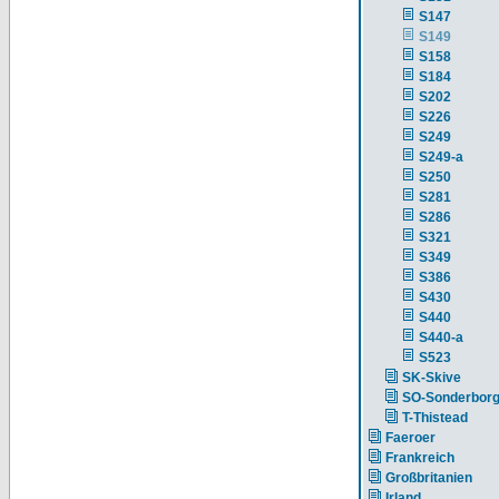
S147
S149
S158
S184
S202
S226
S249
S249-a
S250
S281
S286
S321
S349
S386
S430
S440
S440-a
S523
SK-Skive
SO-Sonderbor
T-Thistead
Faeroer
Frankreich
Großbritanien
Irland