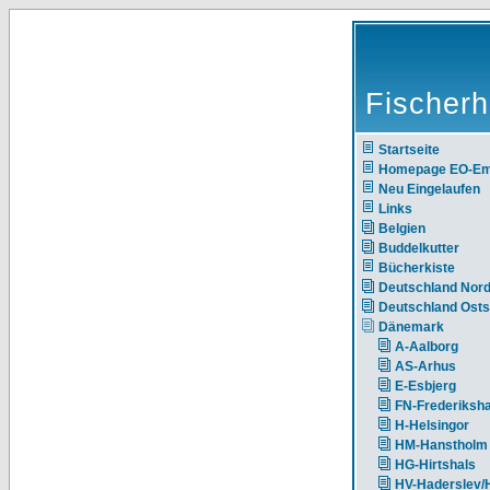
Fischerh
Startseite
Homepage EO-E
Neu Eingelaufen
Links
Belgien
Buddelkutter
Bücherkiste
Deutschland Nor
Deutschland Ost
Dänemark
A-Aalborg
AS-Arhus
E-Esbjerg
FN-Frederiksh
H-Helsingor
HM-Hanstholm
HG-Hirtshals
HV-Haderslev/