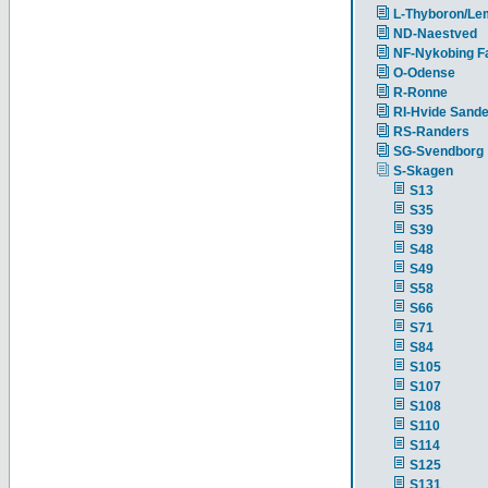
L-Thyboron/Le
ND-Naestved
NF-Nykobing Fa
O-Odense
R-Ronne
RI-Hvide Sand
RS-Randers
SG-Svendborg
S-Skagen
S13
S35
S39
S48
S49
S58
S66
S71
S84
S105
S107
S108
S110
S114
S125
S131