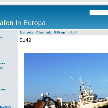
äfen in Europa
Startseite
>
Dänemark
>
S-Skagen
> S149
ms
S149
dsee
see
aven
Havneby