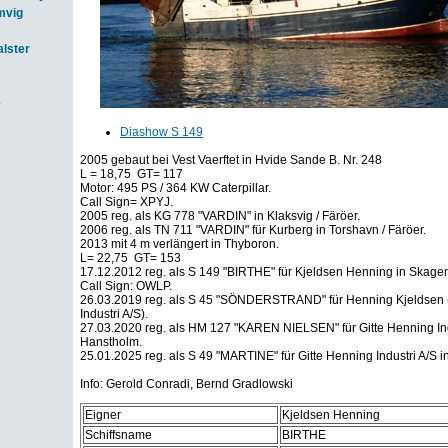
mvig
lster
e
Diashow S 149
2005 gebaut bei Vest Vaerftet in Hvide Sande B. Nr. 248
L = 18,75 GT= 117
Motor: 495 PS / 364 KW Caterpillar.
Call Sign= XPYJ.
2005 reg. als KG 778 "VARDIN" in Klaksvig / Färöer.
2006 reg. als TN 711 "VARDIN" für Kurberg in Torshavn / Färöer.
2013 mit 4 m verlängert in Thyboron.
L= 22,75 GT= 153
17.12.2012 reg. als S 149 "BIRTHE" für Kjeldsen Henning in Skage
Call Sign: OWLP.
26.03.2019 reg. als S 45 "SÖNDERSTRAND" für Henning Kjeldsen 
Industri A/S).
27.03.2020 reg. als HM 127 "KAREN NIELSEN" für Gitte Henning Ind
Hanstholm.
25.01.2025 reg. als S 49 "MARTINE" für Gitte Henning Industri A/S 
Info: Gerold Conradi, Bernd Gradlowski
Eigner
Kjeldsen Henning
Schiffsname
BIRTHE