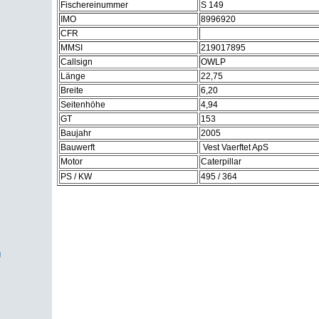
Fischereinummer
S 149
IMO
8996920
CFR
MMSI
219017895
Callsign
OWLP
Länge
22,75
Breite
6,20
Seitenhöhe
4,94
GT
153
Baujahr
2005
Bauwerft
Vest Vaerftet ApS
Motor
Caterpillar
PS / KW
495 / 364
g