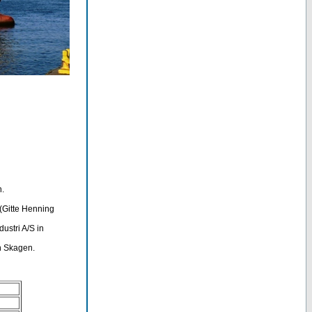
n.
(Gitte Henning
ustri A/S in
in Skagen.