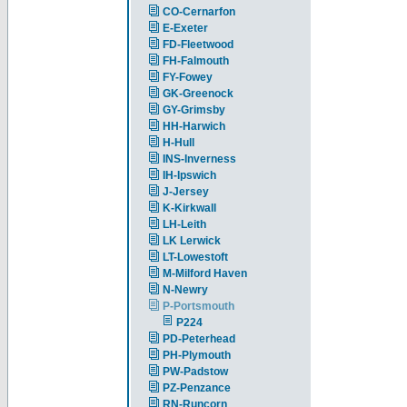
CO-Cernarfon
E-Exeter
FD-Fleetwood
FH-Falmouth
FY-Fowey
GK-Greenock
GY-Grimsby
HH-Harwich
H-Hull
INS-Inverness
IH-Ipswich
J-Jersey
K-Kirkwall
LH-Leith
LK Lerwick
LT-Lowestoft
M-Milford Haven
N-Newry
P-Portsmouth
P224
PD-Peterhead
PH-Plymouth
PW-Padstow
PZ-Penzance
RN-Runcorn