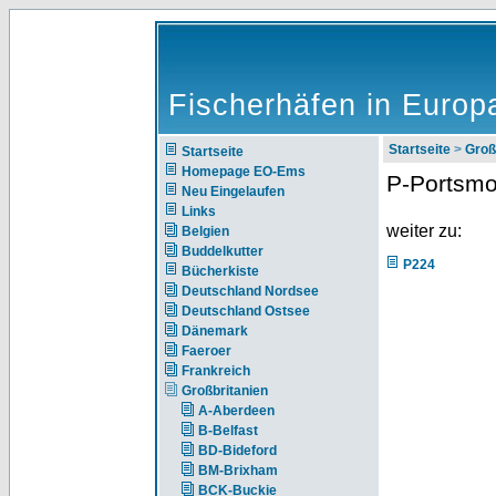
Fischerhäfen in Europ
Startseite
>
Groß
Startseite
Homepage EO-Ems
P-Portsmo
Neu Eingelaufen
Links
weiter zu:
Belgien
Buddelkutter
P224
Bücherkiste
Deutschland Nordsee
Deutschland Ostsee
Dänemark
Faeroer
Frankreich
Großbritanien
A-Aberdeen
B-Belfast
BD-Bideford
BM-Brixham
BCK-Buckie