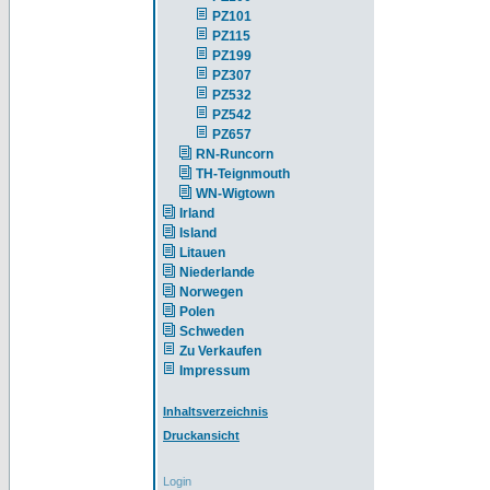
PZ101
PZ115
PZ199
PZ307
PZ532
PZ542
PZ657
RN-Runcorn
TH-Teignmouth
WN-Wigtown
Irland
Island
Litauen
Niederlande
Norwegen
Polen
Schweden
Zu Verkaufen
Impressum
Inhaltsverzeichnis
Druckansicht
Login