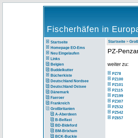
Fischerhäfen in Europ
Startseite
>
Groß
Startseite
Homepage EO-Ems
PZ-Penza
Neu Eingelaufen
Links
weiter zu:
Belgien
Buddelkutter
PZ78
Bücherkiste
PZ100
Deutschland Nordsee
PZ101
Deutschland Ostsee
PZ115
Dänemark
PZ199
Faeroer
PZ307
Frankreich
PZ532
Großbritanien
PZ542
A-Aberdeen
PZ657
B-Belfast
BD-Bideford
BM-Brixham
BCK-Buckie