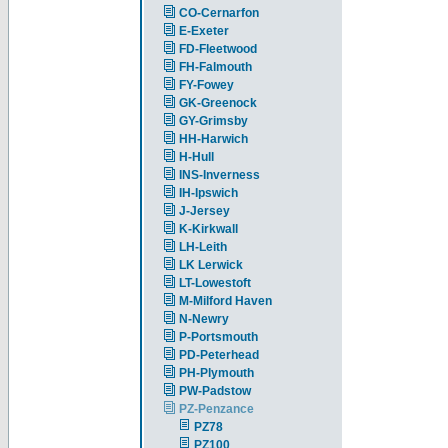
CO-Cernarfon
E-Exeter
FD-Fleetwood
FH-Falmouth
FY-Fowey
GK-Greenock
GY-Grimsby
HH-Harwich
H-Hull
INS-Inverness
IH-Ipswich
J-Jersey
K-Kirkwall
LH-Leith
LK Lerwick
LT-Lowestoft
M-Milford Haven
N-Newry
P-Portsmouth
PD-Peterhead
PH-Plymouth
PW-Padstow
PZ-Penzance
PZ78
PZ100