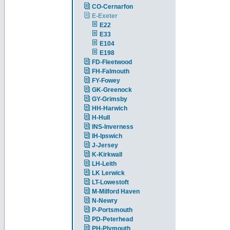
CO-Cernarfon
E-Exeter
E22
E33
E104
E198
FD-Fleetwood
FH-Falmouth
FY-Fowey
GK-Greenock
GY-Grimsby
HH-Harwich
H-Hull
INS-Inverness
IH-Ipswich
J-Jersey
K-Kirkwall
LH-Leith
LK Lerwick
LT-Lowestoft
M-Milford Haven
N-Newry
P-Portsmouth
PD-Peterhead
PH-Plymouth