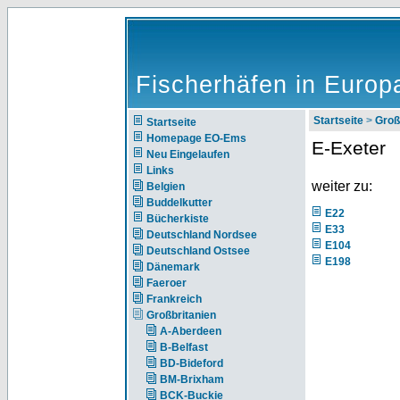
Fischerhäfen in Europ
Startseite
>
Groß
Startseite
Homepage EO-Ems
E-Exeter
Neu Eingelaufen
Links
weiter zu:
Belgien
Buddelkutter
E22
Bücherkiste
E33
Deutschland Nordsee
E104
Deutschland Ostsee
E198
Dänemark
Faeroer
Frankreich
Großbritanien
A-Aberdeen
B-Belfast
BD-Bideford
BM-Brixham
BCK-Buckie