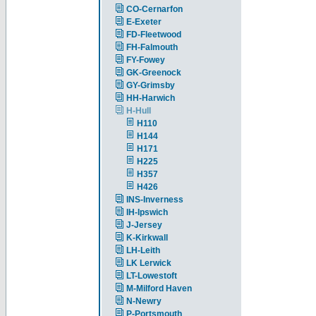
CO-Cernarfon
E-Exeter
FD-Fleetwood
FH-Falmouth
FY-Fowey
GK-Greenock
GY-Grimsby
HH-Harwich
H-Hull
H110
H144
H171
H225
H357
H426
INS-Inverness
IH-Ipswich
J-Jersey
K-Kirkwall
LH-Leith
LK Lerwick
LT-Lowestoft
M-Milford Haven
N-Newry
P-Portsmouth