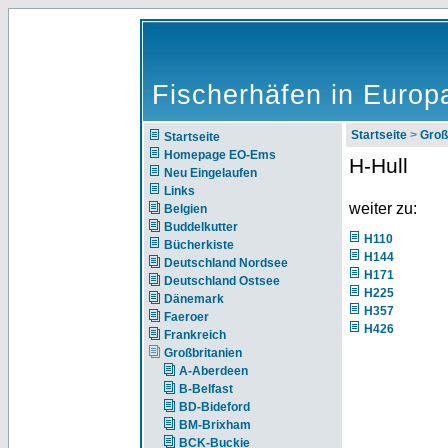
Fischerhäfen in Europ
Startseite
>
Groß
Startseite
Homepage EO-Ems
H-Hull
Neu Eingelaufen
Links
weiter zu:
Belgien
Buddelkutter
H110
Bücherkiste
H144
Deutschland Nordsee
H171
Deutschland Ostsee
H225
Dänemark
H357
Faeroer
H426
Frankreich
Großbritanien
A-Aberdeen
B-Belfast
BD-Bideford
BM-Brixham
BCK-Buckie