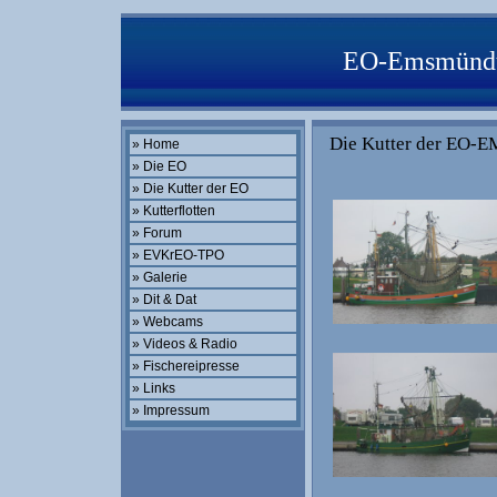
EO-Emsmündun
Die Kutter der E
» Home
» Die EO
» Die Kutter der EO
» Kutterflotten
» Forum
» EVKrEO-TPO
» Galerie
» Dit & Dat
» Webcams
» Videos & Radio
» Fischereipresse
» Links
» Impressum