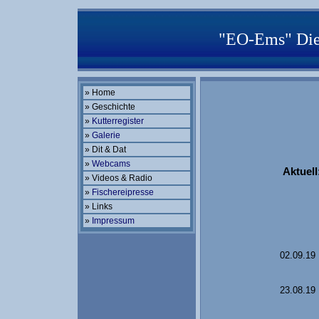
"EO-Ems" Die 
» Home
»
Geschichte
»
Kutterregister
»
Galerie
» Dit & Dat
»
Webcams
Aktuell
» Videos & Radio
»
Fischereipresse
» Links
»
Impressum
02.09.19
23.08.19