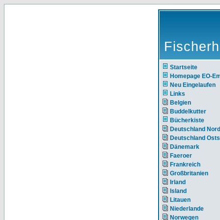
Fischerh
Startseite
Homepage EO-E
Neu Eingelaufen
Links
Belgien
Buddelkutter
Bücherkiste
Deutschland Nor
Deutschland Ost
Dänemark
Faeroer
Frankreich
Großbritanien
Irland
Island
Litauen
Niederlande
Norwegen