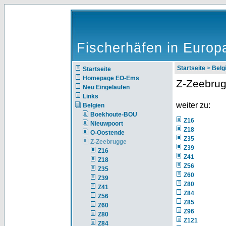
Fischerhäfen in Europ
Startseite
>
Belg
Startseite
Homepage EO-Ems
Z-Zeebru
Neu Eingelaufen
Links
weiter zu:
Belgien
Boekhoute-BOU
Z16
Nieuwpoort
Z18
O-Oostende
Z35
Z-Zeebrugge
Z39
Z16
Z41
Z18
Z56
Z35
Z60
Z39
Z80
Z41
Z84
Z56
Z85
Z60
Z96
Z80
Z121
Z84