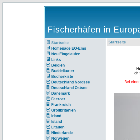
Fischerhäfen in Europ
Startseite
Startseite
Homepage EO-Ems
Neu Eingelaufen
Links
Belgien
He
Buddelkutter
Ich 
Bücherkiste
Bei einer
Deutschland Nordsee
Deutschland Ostsee
Dänemark
Faeroer
Frankreich
Großbritanien
Irland
Island
Litauen
Niederlande
Norwegen