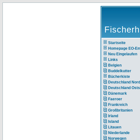
Fischerh
Startseite
Homepage EO-E
Neu Eingelaufen
Links
Belgien
Buddelkutter
Bücherkiste
Deutschland Nor
Deutschland Ost
Dänemark
Faeroer
Frankreich
Großbritanien
Irland
Island
Litauen
Niederlande
Norwegen