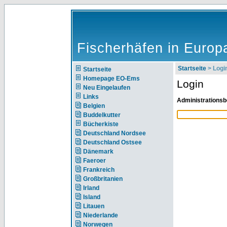
Fischerhäfen in Europ
Startseite
> Logi
Startseite
Homepage EO-Ems
Login
Neu Eingelaufen
Links
Administrationsb
Belgien
Buddelkutter
Bücherkiste
Deutschland Nordsee
Deutschland Ostsee
Dänemark
Faeroer
Frankreich
Großbritanien
Irland
Island
Litauen
Niederlande
Norwegen